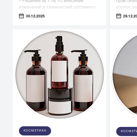
– Решение № 114) «О внесении
практиче
изменений в технический регламент
корпус з
Таможенного союза «О безопасности
предприя
30.12.2025
29.12.2
парфюмерно-косметической
появилос
продукции»
мест.
КОСМЕТИКА
КОСМЕТ