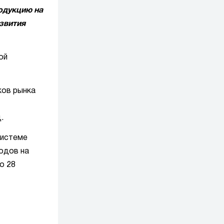
одукцию на
звития
ой
ков рынка
.
системе
одов на
о 28