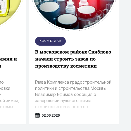
КОСМЕТИКА
В московском районе Свиблово
имии и
начали строить завод по
й
производству косметики
ло
Глава Комплекса градостроительной
ровки
политики и строительства Москвы
й
Владимир Ефимов сообщил о
ой химии,
завершении нулевого цикла
истемы
строительства завода по
а новые
производству косметики и упаковки в
02.06.2026
районе Свиблово.