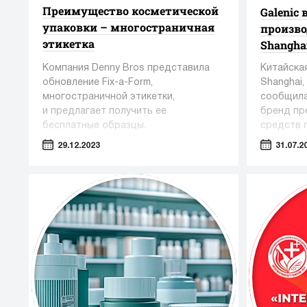
Преимущество косметической
Galenic
упаковки – многостраничная
произво
этикетка
Shangha
Компания Denny Bros представила
Китайская
обновление Fix-a-Form,
Shanghai,
многостраничной этикетки,
сообщила
и предлагает получить ее
бренд пр
бесплатные образцы.
средств п
выбрал в
29.12.2023
31.07.2
сыворотки