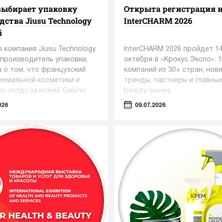
 выбирает упаковку
Открыта регистрация 
дства Jiusu Technology
InterCHARM 2026
i
 компания Jiusu Technology
InterCHARM 2026 пройдет 1
 производитель упаковки,
октября в «Крокус Экспо»: 
 о том, что французский
компаний из 30+ стран, нови
емиальной косметики и
тренды, партнеры и главны
о уходу за кожей Galénic
beauty-рынка
ысокоточную упаковку для
026
09.07.2026
 N°3 VB Serum от Jiusu.