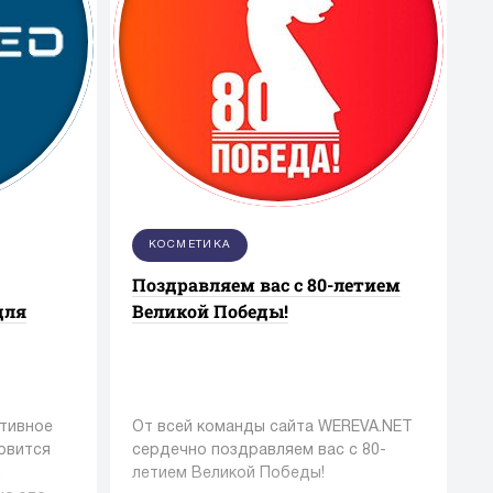
КОСМЕТИКА
Поздравляем вас с 80-летием
для
Великой Победы!
тивное
От всей команды сайта WEREVA.NET
овится
сердечно поздравляем вас с 80-
м
летием Великой Победы!