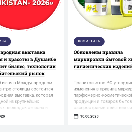
ИКА
КОСМЕТИКА
ародная выставка
Обновлены правила
я и красоты в Душанбе
маркировки бытовой х
ит бизнес, технологии
гигиенических издели
бительский рынок
20 июня в Международном
Правительство РФ утверди
нтре столицы состоится
изменения в правила марки
одная выставка, которая
парфюмерно-косметическо
дной из крупнейших
продукции и товаров бытов
ых площадок региона в
распространив действие с
дицины, фармацевтики и
обязательной маркировки н
026
10.06.2026
и красоты.
категории товаров.