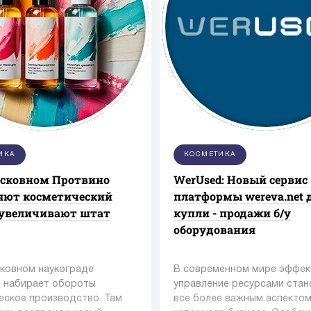
ИКА
КОСМЕТИКА
осковном Протвино
WerUsed: Новый сервис
яют косметический
платформы wereva.net 
 увеличивают штат
купли - продажи б/у
оборудования
ковном наукограде
В современном мире эффек
 набирает обороты
управление ресурсами стан
еское производство. Там
все более важным аспекто