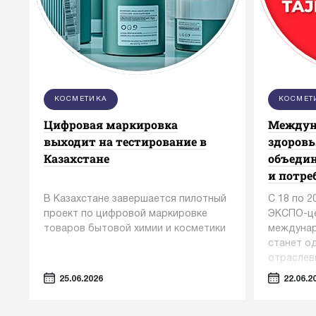
КОСМЕТИКА
КОСМЕТ
Цифровая маркировка
Междун
выходит на тестирование в
здоровь
Казахстане
объедин
и потре
В Казахстане завершается пилотный
С 18 по 
проект по цифровой маркировке
ЭКСПО-це
товаров бытовой химии и косметики
междунар
станет о
отраслев
сфере ме
25.06.2026
22.06.2
индустри