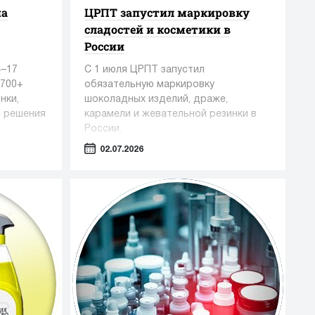
на
ЦРПТ запустил маркировку
сладостей и косметики в
России
4–17
С 1 июля ЦРПТ запустил
1700+
обязательную маркировку
нки,
шоколадных изделий, драже,
е решения
карамели и жевательной резинки в
России.
02.07.2026