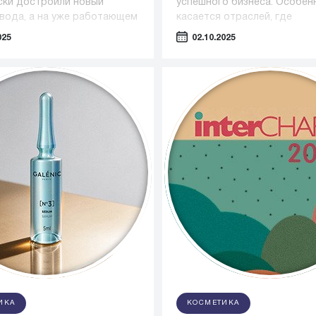
ски достроили новый
успешного бизнеса. Особен
авода, а на уже работающем
касается отраслей, где
тии только за этот год
оборудование играет ключ
025
02.10.2025
ь около 100 новых рабочих
— таких как фармацевтика,
косметология и пищевая
промышленность.
ИКА
КОСМЕТИКА