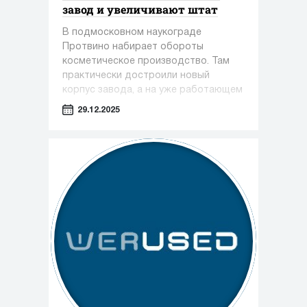
завод и увеличивают штат
В подмосковном наукограде
Протвино набирает обороты
косметическое производство. Там
практически достроили новый
корпус завода, а на уже работающем
предприятии только за этот год
29.12.2025
появилось около 100 новых рабочих
мест.