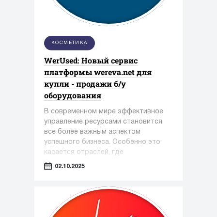
КОСМЕТИКА
WerUsed: Новый сервис
платформы wereva.net для
купли - продажи б/у
оборудования
В современном мире эффективное
управление ресурсами становится
все более важным аспектом
успешного бизнеса. Особенно это
касается отраслей, где
оборудование играет ключевую роль
02.10.2025
— таких как фармацевтика,
косметология и пищевая
промышленность.