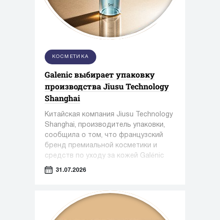
КОСМЕТИКА
Galenic выбирает упаковку
производства Jiusu Technology
Shanghai
Китайская компания Jiusu Technology
Shanghai, производитель упаковки,
сообщила о том, что французский
бренд премиальной косметики и
средств по уходу за кожей Galénic
выбрал высокоточную упаковку для
31.07.2026
сыворотки N°3 VB Serum от Jiusu.