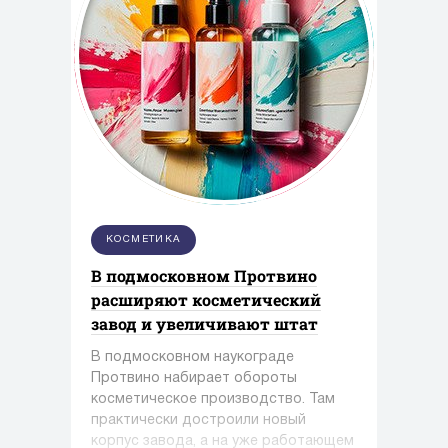
КОСМЕТИКА
В подмосковном Протвино
расширяют косметический
завод и увеличивают штат
В подмосковном наукограде
Протвино набирает обороты
косметическое производство. Там
практически достроили новый
корпус завода, а на уже работающем