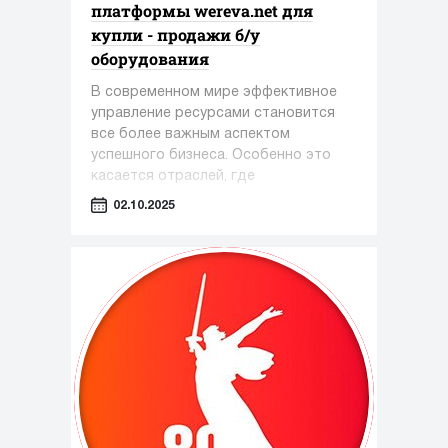
платформы wereva.net для
купли - продажи б/у
оборудования
В современном мире эффективное
управление ресурсами становится
все более важным аспектом
успешного бизнеса. Особенно это
касается отраслей, где
оборудование играет ключевую роль
02.10.2025
— таких как фармацевтика,
косметология и пищевая
промышленность.