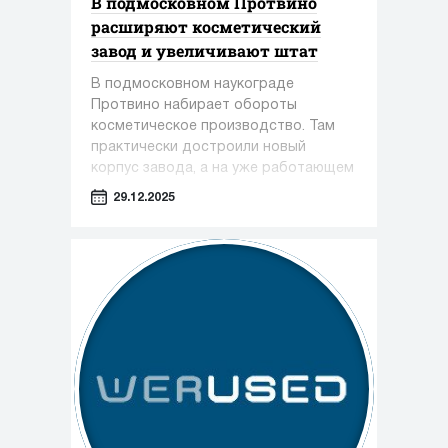
В подмосковном Протвино
расширяют косметический
завод и увеличивают штат
В подмосковном наукограде
Протвино набирает обороты
косметическое производство. Там
практически достроили новый
корпус завода, а на уже работающем
предприятии только за этот год
29.12.2025
появилось около 100 новых рабочих
мест.