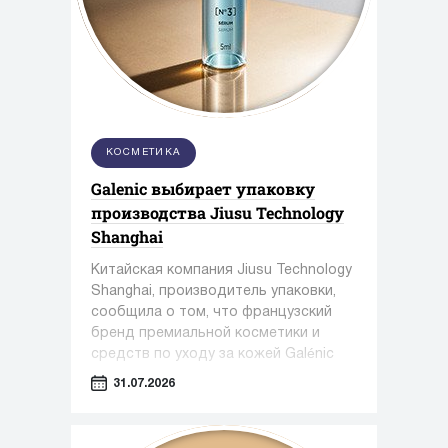
КОСМЕТИКА
Galenic выбирает упаковку
производства Jiusu Technology
Shanghai
Китайская компания Jiusu Technology
Shanghai, производитель упаковки,
сообщила о том, что французский
бренд премиальной косметики и
средств по уходу за кожей Galénic
выбрал высокоточную упаковку для
31.07.2026
сыворотки N°3 VB Serum от Jiusu.