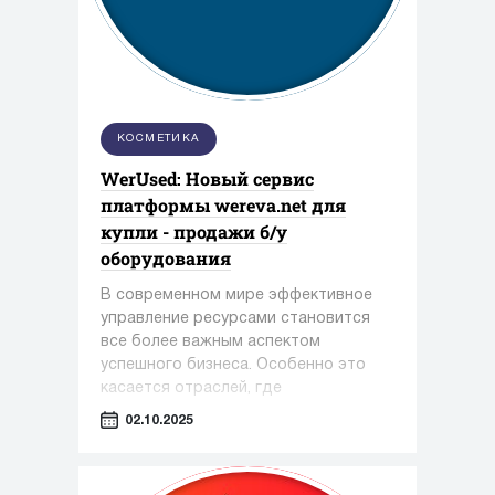
КОСМЕТИКА
WerUsed: Новый сервис
платформы wereva.net для
купли - продажи б/у
оборудования
В современном мире эффективное
управление ресурсами становится
все более важным аспектом
успешного бизнеса. Особенно это
касается отраслей, где
оборудование играет ключевую роль
02.10.2025
— таких как фармацевтика,
косметология и пищевая
промышленность.