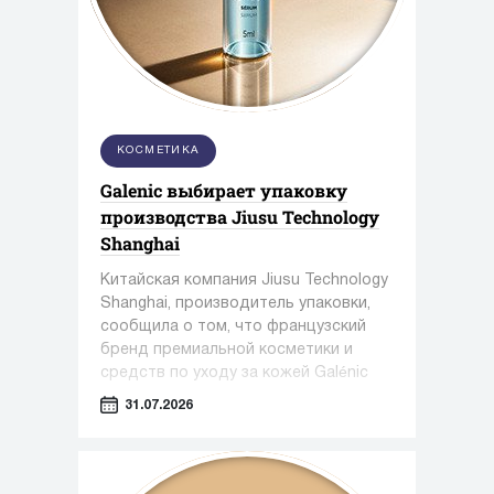
КОСМЕТИКА
Galenic выбирает упаковку
производства Jiusu Technology
Shanghai
Китайская компания Jiusu Technology
Shanghai, производитель упаковки,
сообщила о том, что французский
бренд премиальной косметики и
средств по уходу за кожей Galénic
выбрал высокоточную упаковку для
31.07.2026
сыворотки N°3 VB Serum от Jiusu.