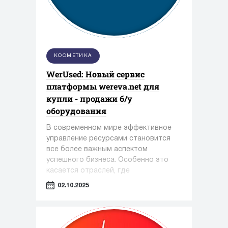
КОСМЕТИКА
WerUsed: Новый сервис
платформы wereva.net для
купли - продажи б/у
оборудования
В современном мире эффективное
управление ресурсами становится
все более важным аспектом
успешного бизнеса. Особенно это
касается отраслей, где
оборудование играет ключевую роль
02.10.2025
— таких как фармацевтика,
косметология и пищевая
промышленность.