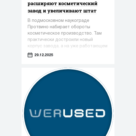
расширяют косметический
завод и увеличивают штат
В подмосковном наукограде
Протвино набирает обороты
косметическое производство. Там
практически достроили новый
корпус завода, а на уже работающем
предприятии только за этот год
29.12.2025
появилось около 100 новых рабочих
мест.