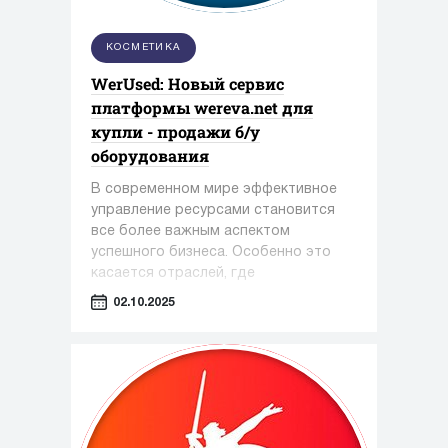
КОСМЕТИКА
WerUsed: Новый сервис
платформы wereva.net для
купли - продажи б/у
оборудования
В современном мире эффективное
управление ресурсами становится
все более важным аспектом
успешного бизнеса. Особенно это
касается отраслей, где
оборудование играет ключевую роль
02.10.2025
— таких как фармацевтика,
косметология и пищевая
промышленность.