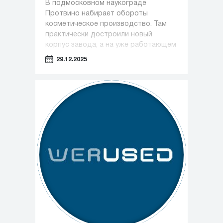
В подмосковном наукограде
Протвино набирает обороты
косметическое производство. Там
практически достроили новый
корпус завода, а на уже работающем
предприятии только за этот год
29.12.2025
появилось около 100 новых рабочих
мест.