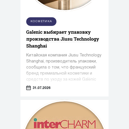
КОСМЕТИКА
Galenic выбирает упаковку
производства Jiusu Technology
Shanghai
Китайская компания Jiusu Technology
Shanghai, производитель упаковки,
сообщила о том, что французский
бренд премиальной косметики и
средств по уходу за кожей Galénic
выбрал высокоточную упаковку для
31.07.2026
сыворотки N°3 VB Serum от Jiusu.