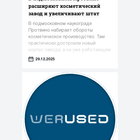
расширяют косметический
завод и увеличивают штат
В подмосковном наукограде
Протвино набирает обороты
косметическое производство. Там
практически достроили новый
корпус завода, а на уже работающем
предприятии только за этот год
29.12.2025
появилось около 100 новых рабочих
мест.