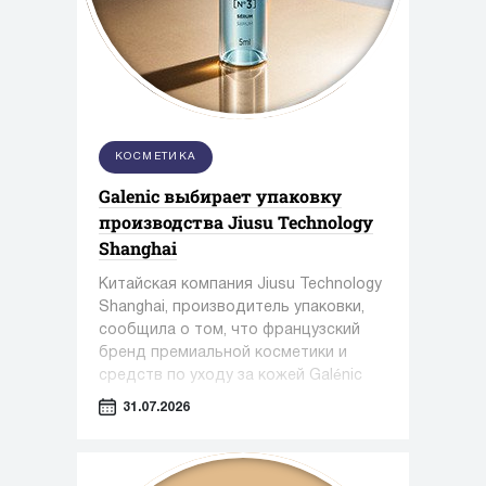
КОСМЕТИКА
Galenic выбирает упаковку
производства Jiusu Technology
Shanghai
Китайская компания Jiusu Technology
Shanghai, производитель упаковки,
сообщила о том, что французский
бренд премиальной косметики и
средств по уходу за кожей Galénic
выбрал высокоточную упаковку для
31.07.2026
сыворотки N°3 VB Serum от Jiusu.