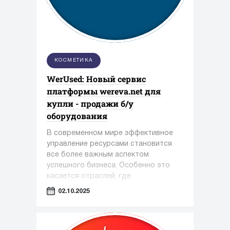
КОСМЕТИКА
WerUsed: Новый сервис
платформы wereva.net для
купли - продажи б/у
оборудования
В современном мире эффективное
управление ресурсами становится
все более важным аспектом
успешного бизнеса. Особенно это
касается отраслей, где
оборудование играет ключевую роль
02.10.2025
— таких как фармацевтика,
косметология и пищевая
промышленность.