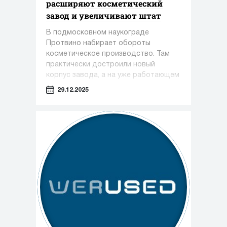
расширяют косметический
завод и увеличивают штат
В подмосковном наукограде
Протвино набирает обороты
косметическое производство. Там
практически достроили новый
корпус завода, а на уже работающем
предприятии только за этот год
29.12.2025
появилось около 100 новых рабочих
мест.