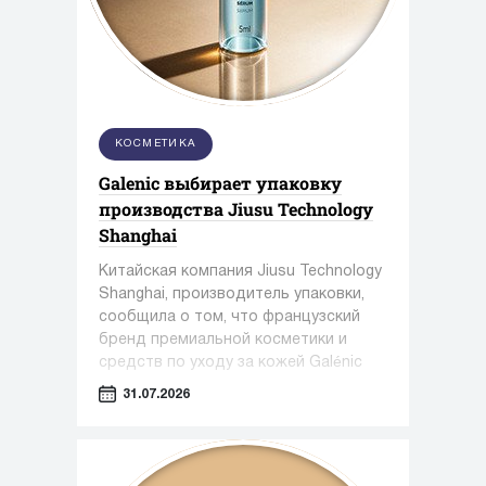
КОСМЕТИКА
Galenic выбирает упаковку
производства Jiusu Technology
Shanghai
Китайская компания Jiusu Technology
Shanghai, производитель упаковки,
сообщила о том, что французский
бренд премиальной косметики и
средств по уходу за кожей Galénic
выбрал высокоточную упаковку для
31.07.2026
сыворотки N°3 VB Serum от Jiusu.