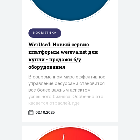
КОСМЕТИКА
WerUsed: Новый сервис
платформы wereva.net для
купли - продажи б/у
оборудования
В современном мире эффективное
управление ресурсами становится
все более важным аспектом
успешного бизнеса. Особенно это
касается отраслей, где
оборудование играет ключевую роль
02.10.2025
— таких как фармацевтика,
косметология и пищевая
промышленность.