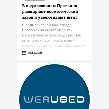
В подмосковном Протвино
расширяют косметический
завод и увеличивают штат
В подмосковном наукограде
Протвино набирает обороты
косметическое производство. Там
практически достроили новый
корпус завода, а на уже работающем
предприятии только за этот год
29.12.2025
появилось около 100 новых рабочих
мест.