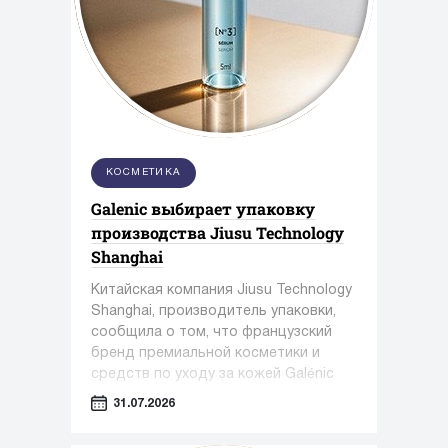
КОСМЕТИКА
Galenic выбирает упаковку
производства Jiusu Technology
Shanghai
Китайская компания Jiusu Technology
Shanghai, производитель упаковки,
сообщила о том, что французский
бренд премиальной косметики и
средств по уходу за кожей Galénic
выбрал высокоточную упаковку для
31.07.2026
сыворотки N°3 VB Serum от Jiusu.