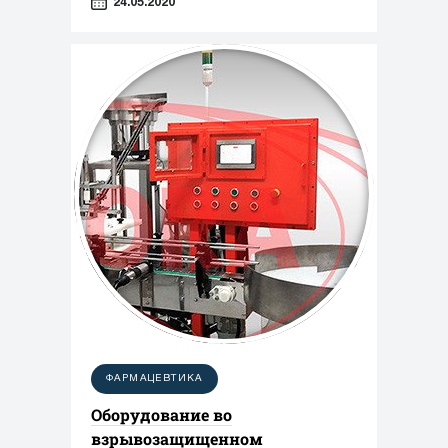
24.05.2020
На промышленных предприятиях
фасовка осуществляется при
помощи специализированных
дозирующих установок, которые
имеют различные конструктивные и
функциональные особенности. Как
особенности фасуемой среды
влияют на выбор дозатора? Мы
составили обзор различных типов
фасовочных машин производства
нашей компании, которые
применяются для работы с
определенными видами продуктов.
ФАРМАЦЕВТИКА
Оборудование во
взрывозащищенном