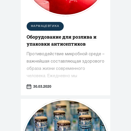
специализированное
взрывозащищенное оборудование.
ФАРМАЦЕВТИКА
Оборудование для розлива и
упаковки антисептиков
Противодействие микробной среде –
важнейшая составляющая здорового
образа жизни современного
человека. Ежедневно мы
сталкиваемся с массой патогенных
30.03.2020
микроорганизмов, которые
необходимо своевременно
уничтожать, в первую очередь, с рук,
как наиболее загрязняющихся частей
тела.