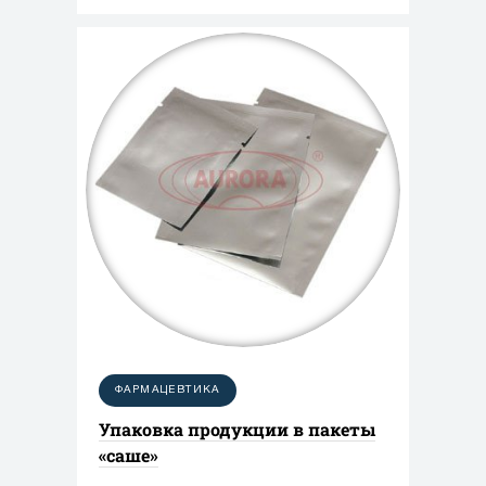
выбор товаров, выпускаемых в таких
емкостях: йогурты, соусы, сгущенное
молоко, алкогольные и
безалкогольные напитки, спортивное
питание, косметические крема и
другие. В условиях высокой
конкуренции производители
разрабатывают на базе основного
конусного формата новые, еще более
оригинальные и удобные для
потребителя (например, ПЭТ-бутылка
типа «песочные часы», широко
используемая для фасовки
минеральной воды и сладких
ФАРМАЦЕВТИКА
газированных напитков).
Упаковка продукции в пакеты
«саше»