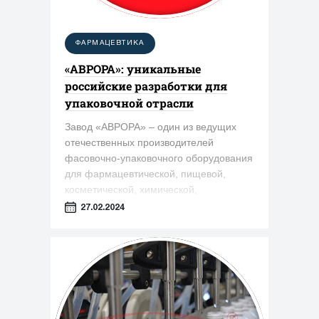
ФАРМАЦЕВТИКА
«АВРОРА»: уникальные
российские разработки для
упаковочной отрасли
Завод «АВРОРА» – один из ведущих
отечественных производителей
фасовочно-упаковочного оборудования
для фармацевтической, пищевой,
косметической, химической,
целлюлозно-бумажной и других
27.02.2024
отраслей промышленности. Резидент
инновационного центра «Сколково».