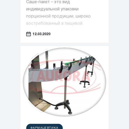
Саше-пакет – это вид
индивидуальной упаковки
порционной продукции, широко
востребованный в пищевой,
фармацевтической и косметической
12.03.2020
индустрии. Спрос на эти компактные
упаковки в потребительской среде с
каждым годом стремительно
возрастает. Такая тенденция
связана, в первую очередь, с
мобильностью и удобством саше –
главными спутниками современного
покупателя. Появление и
распространение данных пакетов
продиктовано актуальной
концепцией повседневного ритма
жизни, когда все нужное – под рукой,
не обременяет большими объемами
ФАРМАЦЕВТИКА