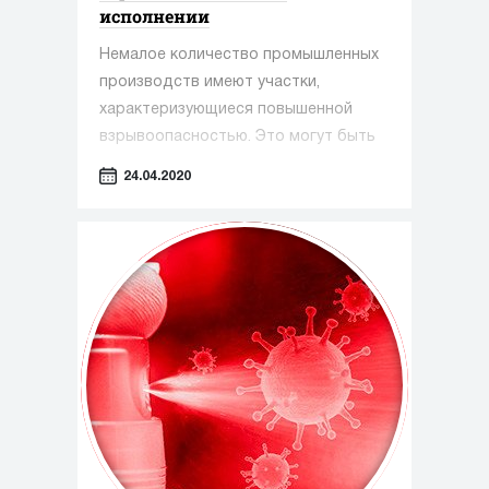
исполнении
Немалое количество промышленных
производств имеют участки,
характеризующиеся повышенной
взрывоопасностью. Это могут быть
зоны с разнообразными парами,
24.04.2020
пылью, горючими газами, высокая
концентрация которых может
привести к возникновению взрыва.
Риск возникновения такой угрозы
возрастает при авариях, нарушениях
стабильности работы узлов или при
наличии отклонений в показаниях
приборов от заданных параметров.
Для обеспечения безопасности
технологических процессов на
производствах используется