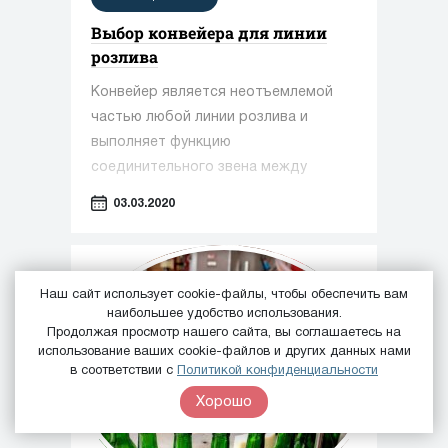
и обеспечивает гибкость
Выбор конвейера для линии
применения.
розлива
Конвейер является неотъемлемой
частью любой линии розлива и
выполняет функцию
соединительного звена между
различными технологическими
03.03.2020
участками. При помощи
транспортера тара перемещается от
одного узла к другому, благодаря
чему обеспечивается своевременное
Наш сайт использует cookie-файлы, чтобы обеспечить вам
наибольшее удобство использования.
выполнение мойки, дозирования,
Продолжая просмотр нашего сайта, вы соглашаетесь на
укупорки, этикетировки и других
использование ваших cookie-файлов и других данных нами
операций. Сложность выбора
в соответствии с
Политикой конфиденциальности
оптимального конвейера
Хорошо
заключается в том, что установка
должна отвечать всем необходимым