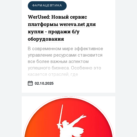
ФАРМАЦЕВТИКА
WerUsed: Новый сервис
платформы wereva.net для
купли - продажи б/у
оборудования
В современном мире эффективное
управление ресурсами становится
все более важным аспектом
успешного бизнеса. Особенно это
касается отраслей, где
оборудование играет ключевую роль
02.10.2025
— таких как фармацевтика,
косметология и пищевая
промышленность.