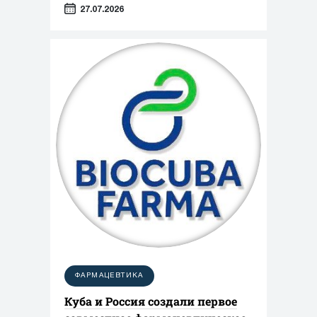
косметической и пищевой
27.07.2026
промышленности, сообщила о вводе
в эксплуатацию нового завода в
Чжэньцзяне (КНР)
ФАРМАЦЕВТИКА
Куба и Россия создали первое