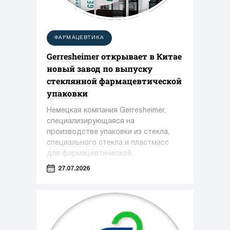
ФАРМАЦЕВТИКА
Gerresheimer открывает в Китае
новый завод по выпуску
стеклянной фармацевтической
упаковки
Немецкая компания Gerresheimer,
специализирующаяся на
производстве упаковки из стекла,
специального стекла и пластмасс
для фармацевтической,
косметической и пищевой
27.07.2026
промышленности, сообщила о вводе
в эксплуатацию нового завода в
Чжэньцзяне (КНР)