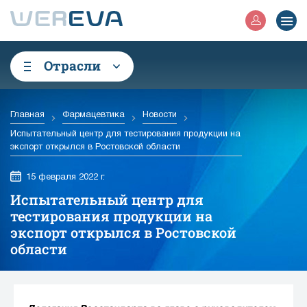
Отрасли
Главная
Фармацевтика
Новости
Испытательный центр для тестирования продукции на
экспорт открылся в Ростовской области
15 февраля 2022 г.
Испытательный центр для
тестирования продукции на
экспорт открылся в Ростовской
области