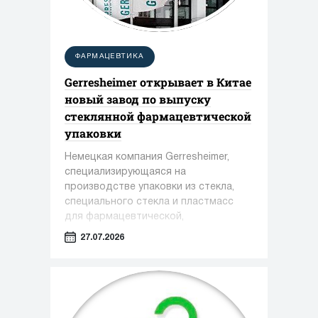
ФАРМАЦЕВТИКА
Gerresheimer открывает в Китае
новый завод по выпуску
стеклянной фармацевтической
упаковки
Немецкая компания Gerresheimer,
специализирующаяся на
производстве упаковки из стекла,
специального стекла и пластмасс
для фармацевтической,
косметической и пищевой
27.07.2026
промышленности, сообщила о вводе
в эксплуатацию нового завода в
Чжэньцзяне (КНР)