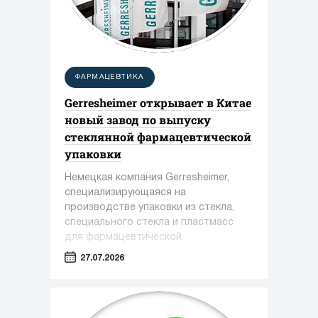
ФАРМАЦЕВТИКА
Gerresheimer открывает в Китае
новый завод по выпуску
стеклянной фармацевтической
упаковки
Немецкая компания Gerresheimer,
специализирующаяся на
производстве упаковки из стекла,
специального стекла и пластмасс
для фармацевтической,
косметической и пищевой
27.07.2026
промышленности, сообщила о вводе
в эксплуатацию нового завода в
Чжэньцзяне (КНР)