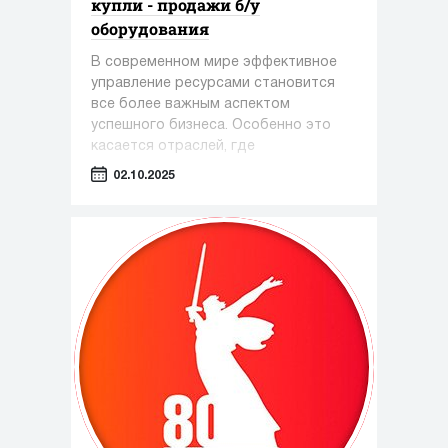
купли - продажи б/у
оборудования
В современном мире эффективное
управление ресурсами становится
все более важным аспектом
успешного бизнеса. Особенно это
касается отраслей, где
оборудование играет ключевую роль
02.10.2025
— таких как фармацевтика,
косметология и пищевая
промышленность.