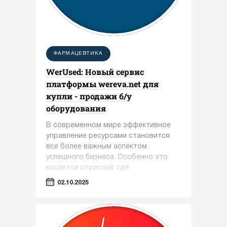
ФАРМАЦЕВТИКА
WerUsed: Новый сервис
платформы wereva.net для
купли - продажи б/у
оборудования
В современном мире эффективное
управление ресурсами становится
все более важным аспектом
успешного бизнеса. Особенно это
касается отраслей, где
оборудование играет ключевую роль
02.10.2025
— таких как фармацевтика,
косметология и пищевая
промышленность.