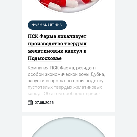
ФАРМАЦЕВТИКА
ПСК Фарма локализует
производство твердых
желатиновых капсул в
Подмосковье
Компания ПСК Фарма, резидент
особой экономической зоны Дубна,
запустила проект по производству
пустотелых твердых желатиновых
капсул. Об этом сообщает пресс-
служба Министерства инвестиций,
27.05.2026
промышленности и науки Московской
области.