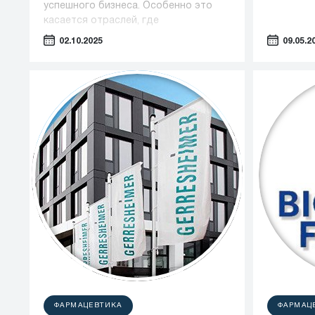
успешного бизнеса. Особенно это
касается отраслей, где
оборудование играет ключевую роль
02.10.2025
09.05.2
— таких как фармацевтика,
косметология и пищевая
промышленность.
ФАРМАЦЕВТИКА
ФАРМАЦ