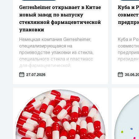
Gerresheimer открывает в Китае
Куба и 
новый завод по выпуску
совмест
стеклянной фармацевтической
предпр
упаковки
Немецкая компания Gerresheimer,
Куба и Р
специализирующаяся на
совместн
производстве упаковки из стекла,
предприя
специального стекла и пластмасс
президен
для фармацевтической,
косметической и пищевой
27.07.2026
30.06.2
промышленности, сообщила о вводе
в эксплуатацию нового завода в
Чжэньцзяне (КНР)