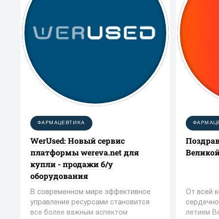
ФАРМАЦЕВТИКА
ФАРМАЦ
WerUsed: Новый сервис
Поздрав
платформы wereva.net для
Великой
купли - продажи б/у
оборудования
В современном мире эффективное
От всей 
управление ресурсами становится
сердечно
все более важным аспектом
летием В