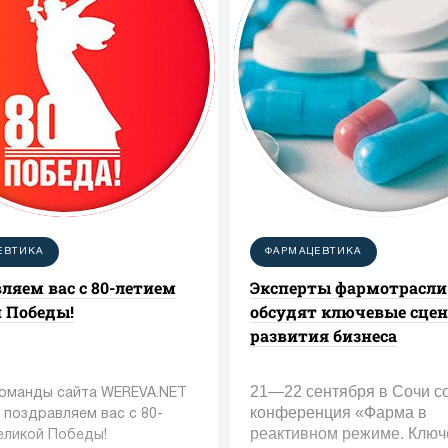
ЕВТИКА
ФАРМАЦЕВТИКА
ляем вас с 80-летием
Эксперты фармотрасли
 Победы!
обсудят ключевые сце
развития бизнеса
21—22 сентября в Сочи с
команды сайта WEREVA.NET
конференция «Фарма в
 поздравляем вас с 80-
реактивном режиме. Клю
еликой Победы!