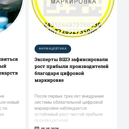
ФАРМАЦЕВТИКА
явиться
Эксперты ВШЭ зафиксировали
ный
рост прибыли производителей
екарств
благодаря цифровой
маркировке
не
После первых трех лет внедрения
ься новый
системы обязательной цифровой
с по
маркировки наблюдается
ки.
устойчивый рост чистой прибыли
производителей.