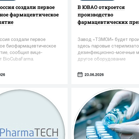
Россия создали первое
В ЮВАО откроется
ное фармацевтическое
производство
иятие
фармацевтических пре
оссия создали первое
Завод «ТЗМОИ» будет про
ое биофармацевтическое
здесь паровые стерилизато
тие, сообщил вице-
дезинфекционно-моечные 
т BioCubaFarma.
другое оборудование
026
23.06.2026