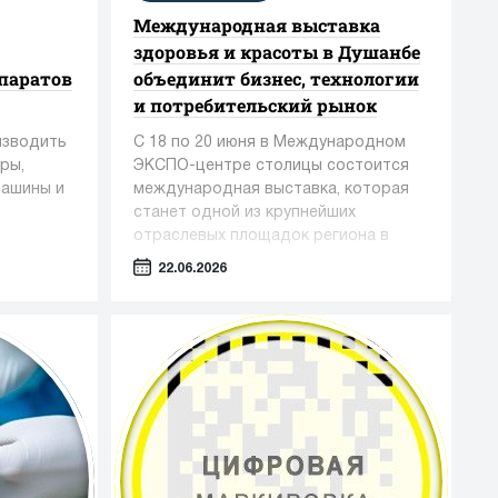
Международная выставка
здоровья и красоты в Душанбе
паратов
объединит бизнес, технологии
и потребительский рынок
изводить
С 18 по 20 июня в Международном
ры,
ЭКСПО-центре столицы состоится
машины и
международная выставка, которая
станет одной из крупнейших
отраслевых площадок региона в
сфере медицины, фармацевтики и
22.06.2026
индустрии красоты.