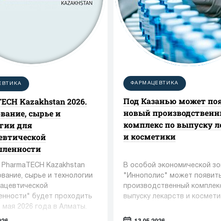
ФАРМАЦЕВТИКА
ЕВТИКА
Под Казанью может по
ECH Kazakhstan 2026.
новый производствен
вание, сырье и
комплекс по выпуску л
гии для
и косметики
евтической
ленности
 PharmaTECH Kazakhstan
В особой экономической зо
вание, сырье и технологии
"Иннополис" может появит
ацевтической
производственный комплек
нности" будет проходить
выпуску лекарств и космети
2 мая 2026 года в Алматы.