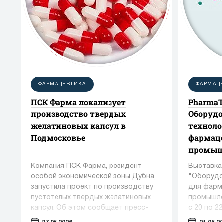
ФАРМАЦЕВТИКА
ФАРМАЦ
ПСК Фарма локализует
PharmaT
производство твердых
Оборудо
желатиновых капсул в
техноло
Подмосковье
фармац
промыш
Компания ПСК Фарма, резидент
Выставка
особой экономической зоны Дубна,
"Оборудо
запустила проект по производству
для фарм
пустотелых твердых желатиновых
промышле
капсул. Об этом сообщает пресс-
с 20 по 2
служба Министерства инвестиций,