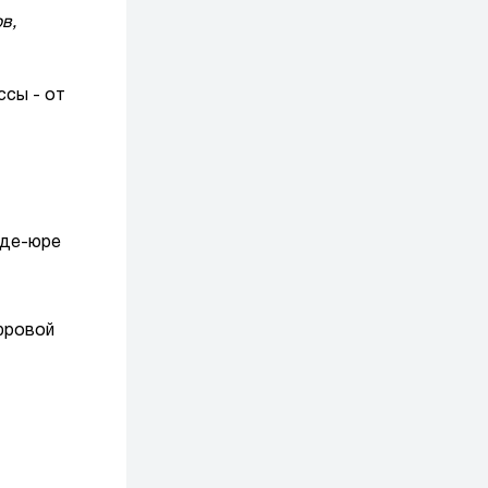
в,
ссы - от
 де-юре
фровой