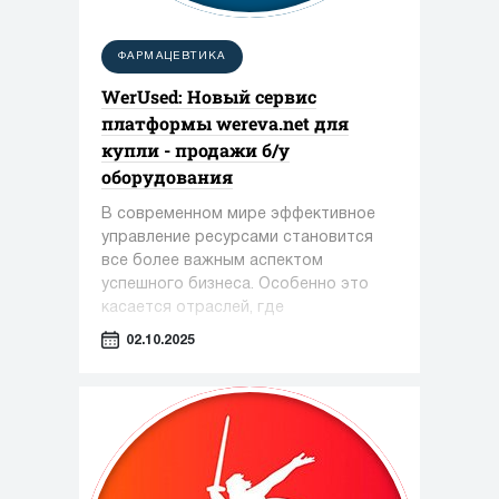
ФАРМАЦЕВТИКА
WerUsed: Новый сервис
платформы wereva.net для
купли - продажи б/у
оборудования
В современном мире эффективное
управление ресурсами становится
все более важным аспектом
успешного бизнеса. Особенно это
касается отраслей, где
оборудование играет ключевую роль
02.10.2025
— таких как фармацевтика,
косметология и пищевая
промышленность.