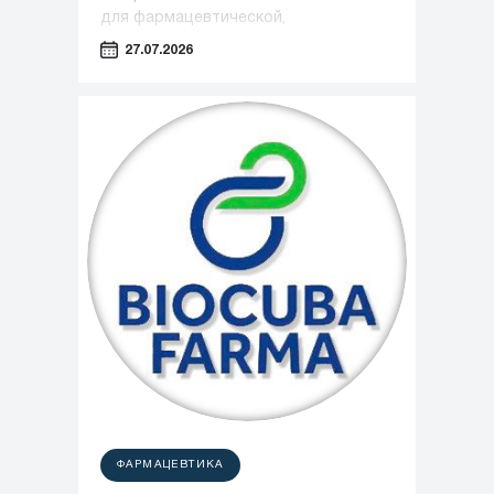
для фармацевтической,
косметической и пищевой
27.07.2026
промышленности, сообщила о вводе
в эксплуатацию нового завода в
Чжэньцзяне (КНР)
ФАРМАЦЕВТИКА