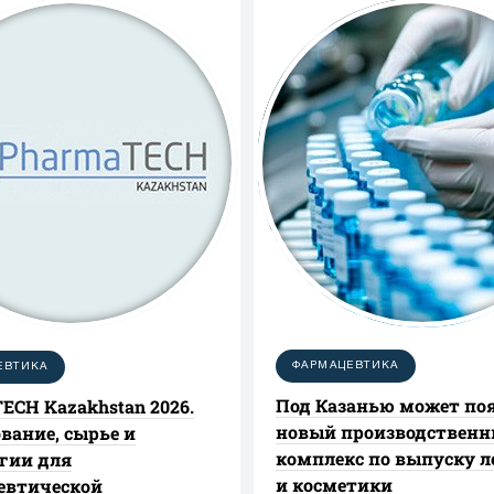
ФАРМАЦЕВТИКА
ЕВТИКА
Под Казанью может по
ECH Kazakhstan 2026.
новый производствен
вание, сырье и
комплекс по выпуску л
гии для
и косметики
евтической