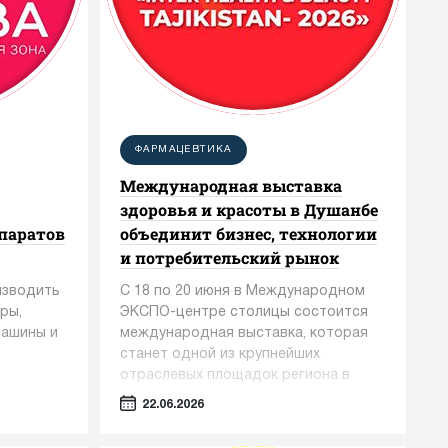
ФАРМАЦЕВТИКА
Международная выставка
здоровья и красоты в Душанбе
паратов
объединит бизнес, технологии
и потребительский рынок
изводить
С 18 по 20 июня в Международном
ры,
ЭКСПО-центре столицы состоится
машины и
международная выставка, которая
станет одной из крупнейших
отраслевых площадок региона в
сфере медицины, фармацевтики и
22.06.2026
индустрии красоты.