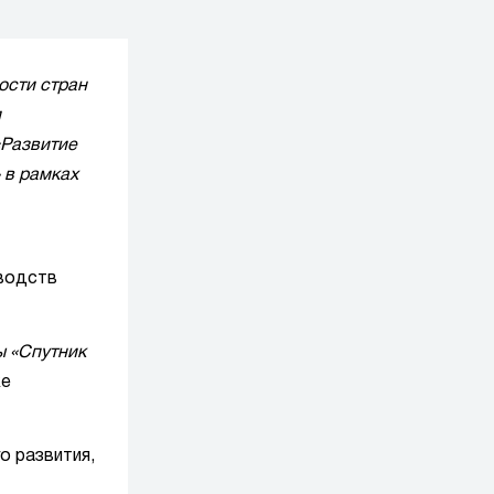
ости стран
л
«Развитие
 в рамках
зводств
ы «Спутник
же
о развития,