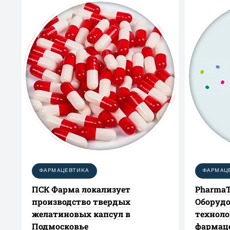
Чжэньцзяне (КНР)
ФАРМАЦЕВТИКА
ФАРМАЦ
ПСК Фарма локализует
PharmaT
производство твердых
Оборудо
желатиновых капсул в
техноло
Подмосковье
фармац