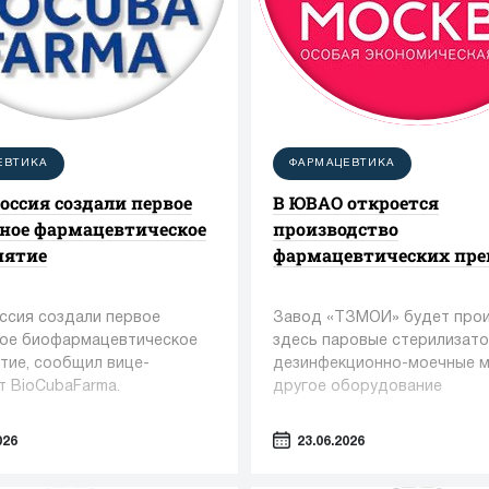
ЕВТИКА
ФАРМАЦЕВТИКА
Россия создали первое
В ЮВАО откроется
ное фармацевтическое
производство
иятие
фармацевтических пре
оссия создали первое
Завод «ТЗМОИ» будет про
ое биофармацевтическое
здесь паровые стерилизато
тие, сообщил вице-
дезинфекционно-моечные 
т BioCubaFarma.
другое оборудование
026
23.06.2026