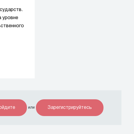
осударств.
а уровне
ьственного
ойдите
Зарегистрируйтесь
или