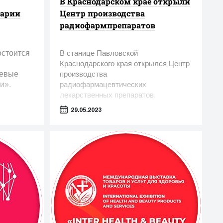
В Краснодарском крае открыли
нарии
Центр производства
радиофармпрепаратов
остоится
В станице Павловской
Краснодарского края открылся Центр
чевые
производства
и».
радиофармацевтических
лекарственных препаратов.
29.05.2023