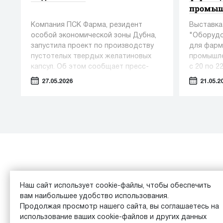
промыш
Компания ПСК Фарма, резидент
Выставка
особой экономической зоны Дубна,
"Оборудо
запустила проект по производству
для фарм
пустотелых твердых желатиновых
промышле
капсул. Об этом сообщает пресс-
с 20 по 2
служба Министерства инвестиций,
27.05.2026
21.05.2
промышленности и науки Московской
области.
Каталог
Обзоры
Наш сайт использует cookie-файлы, чтобы обеспечить
вам наибольшее удобство использования.
© 2026 Equipment Vita Analytics |
Пользовательское сог
Продолжая просмотр нашего сайта, вы соглашаетесь на
использование ваших cookie-файлов и других данных