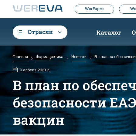
WerExpro
We
Отрасли
Каталог
О
Главная
Фармацевтика
Новости
В план по обеспечен
9 апреля 2021 г.
В план по обеспе
безопасности ЕА
вакцин