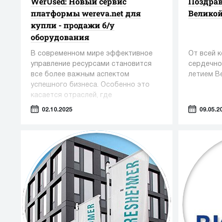
WerUsed: Новый сервис
Поздрав
платформы wereva.net для
Великой
купли - продажи б/у
оборудования
В современном мире эффективное
От всей 
управление ресурсами становится
сердечно
все более важным аспектом
летием В
успешного бизнеса. Особенно это
касается отраслей, где
оборудование играет ключевую роль
02.10.2025
09.05.2
— таких как фармацевтика,
косметология и пищевая
промышленность.