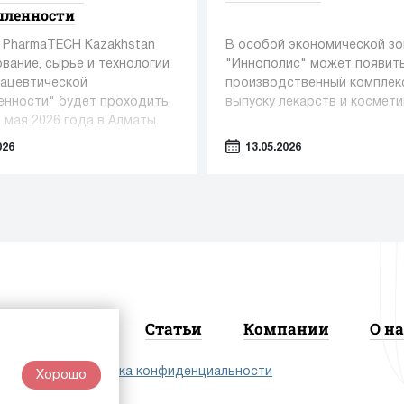
ленности
 PharmaTECH Kazakhstan
В особой экономической зо
вание, сырье и технологии
"Иннополис" может появит
ацевтической
производственный комплек
нности" будет проходить
выпуску лекарств и космети
2 мая 2026 года в Алматы.
026
13.05.2026
Новости
Статьи
Компании
О на
лашение
|
Политика конфиденциальности
Хорошо