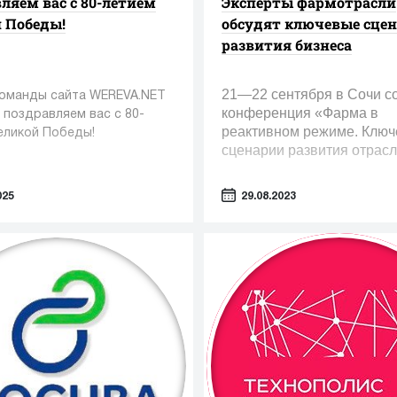
ляем вас с 80-летием
Эксперты фармотрасли
 Победы!
обсудят ключевые сце
развития бизнеса
21—22 сентября в Сочи с
команды сайта WEREVA.NET
конференция «Фарма в
 поздравляем вас с 80-
реактивном режиме. Клю
еликой Победы!
сценарии развития отрасл
025
29.08.2023