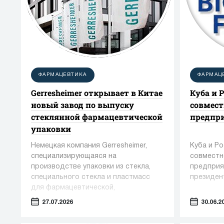
ФАРМАЦЕВТИКА
ФАРМАЦ
Gerresheimer открывает в Китае
Куба и 
новый завод по выпуску
совмест
стеклянной фармацевтической
предпр
упаковки
Немецкая компания Gerresheimer,
Куба и Р
специализирующаяся на
совместн
производстве упаковки из стекла,
предприя
специального стекла и пластмасс
президен
для фармацевтической,
косметической и пищевой
27.07.2026
30.06.2
промышленности, сообщила о вводе
в эксплуатацию нового завода в