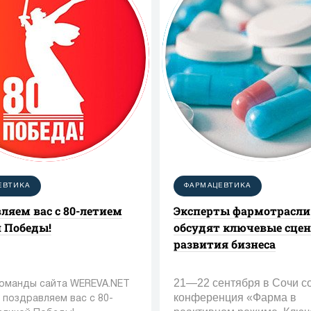
ЕВТИКА
ФАРМАЦЕВТИКА
ляем вас с 80-летием
Эксперты фармотрасли
 Победы!
обсудят ключевые сце
развития бизнеса
21—22 сентября в Сочи с
команды сайта WEREVA.NET
конференция «Фарма в
 поздравляем вас с 80-