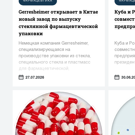
ФАРМАЦЕВТИКА
ФАРМАЦ
Gerresheimer открывает в Китае
Куба и 
новый завод по выпуску
совмест
стеклянной фармацевтической
предпр
упаковки
Немецкая компания Gerresheimer,
Куба и Р
специализирующаяся на
совместн
производстве упаковки из стекла,
предприя
специального стекла и пластмасс
президен
для фармацевтической,
косметической и пищевой
27.07.2026
30.06.2
промышленности, сообщила о вводе
в эксплуатацию нового завода в
Чжэньцзяне (КНР)