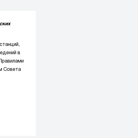
ских
станций,
едений в
 Правилами
ем Совета