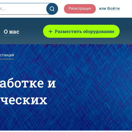
Регистрация
или
Войти
О нас
Разместить оборудование
бстанций
аботке и
ческих