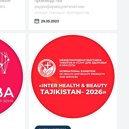
чевые
производства
и».
радиофармацевтических
лекарственных препаратов.
29.05.2023