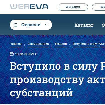
WerExpro
We
Отрасли
Каталог
О
Главная
Фармацевтика
Новости
Вступило в силу Руко
28 июня 2021 г.
Вступило в силу 
производству ак
субстанций