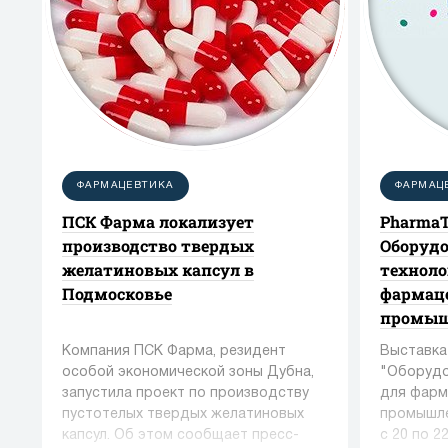
ФАРМАЦЕВТИКА
ФАРМАЦ
ПСК Фарма локализует
PharmaT
производство твердых
Оборудо
желатиновых капсул в
техноло
Подмосковье
фармац
промыш
Компания ПСК Фарма, резидент
Выставка
особой экономической зоны Дубна,
"Оборудо
запустила проект по производству
для фарм
пустотелых твердых желатиновых
промышле
капсул. Об этом сообщает пресс-
с 20 по 2