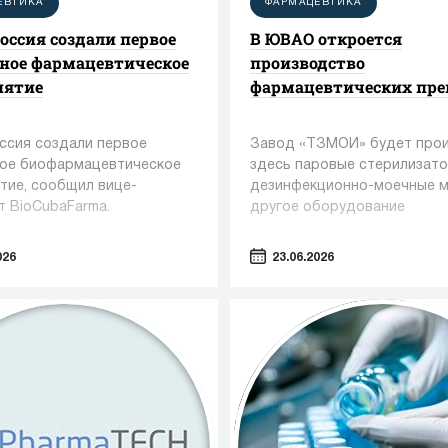
ЕВТИКА
ФАРМАЦЕВТИКА
Россия создали первое
В ЮВАО откроется
ное фармацевтическое
производство
иятие
фармацевтических пре
оссия создали первое
Завод «ТЗМОИ» будет про
ое биофармацевтическое
здесь паровые стерилизато
тие, сообщил вице-
дезинфекционно-моечные 
т BioCubaFarma.
другое оборудование
026
23.06.2026