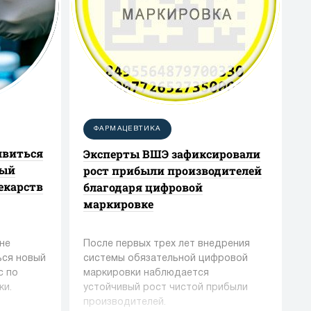
ФАРМАЦЕВТИКА
явиться
Эксперты ВШЭ зафиксировали
ный
рост прибыли производителей
екарств
благодаря цифровой
маркировке
не
После первых трех лет внедрения
ься новый
системы обязательной цифровой
с по
маркировки наблюдается
ки.
устойчивый рост чистой прибыли
производителей.