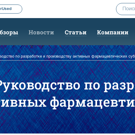
rUsed
бзоры
Новости
Статьи
Компании
водство по разработке и производству активных фармацевтических су
Руководство по разр
тивных фармацевти