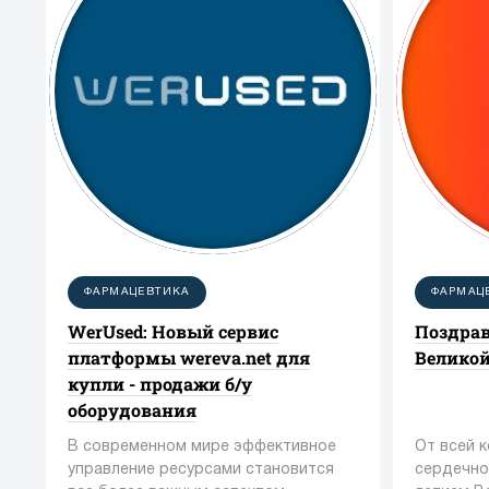
ФАРМАЦЕВТИКА
ФАРМАЦ
WerUsed: Новый сервис
Поздрав
платформы wereva.net для
Великой
купли - продажи б/у
оборудования
В современном мире эффективное
От всей 
управление ресурсами становится
сердечно