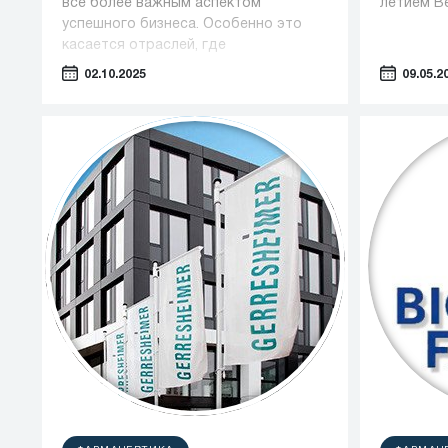
все более важным аспектом
летием В
успешного бизнеса. Особенно это
касается отраслей, где
оборудование играет ключевую роль
02.10.2025
09.05.2
— таких как фармацевтика,
косметология и пищевая
промышленность.