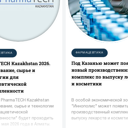
ФАРМАЦЕВТИКА
ЕВТИКА
Под Казанью может по
ECH Kazakhstan 2026.
новый производствен
вание, сырье и
комплекс по выпуску л
гии для
и косметики
евтической
ленности
 PharmaTECH Kazakhstan
В особой экономической зо
вание, сырье и технологии
"Иннополис" может появит
ацевтической
производственный комплек
нности" будет проходить
выпуску лекарств и космети
2 мая 2026 года в Алматы.