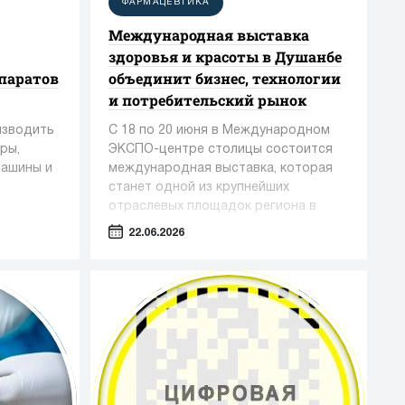
ФАРМАЦЕВТИКА
Международная выставка
здоровья и красоты в Душанбе
паратов
объединит бизнес, технологии
и потребительский рынок
изводить
С 18 по 20 июня в Международном
ры,
ЭКСПО-центре столицы состоится
машины и
международная выставка, которая
станет одной из крупнейших
отраслевых площадок региона в
сфере медицины, фармацевтики и
22.06.2026
индустрии красоты.