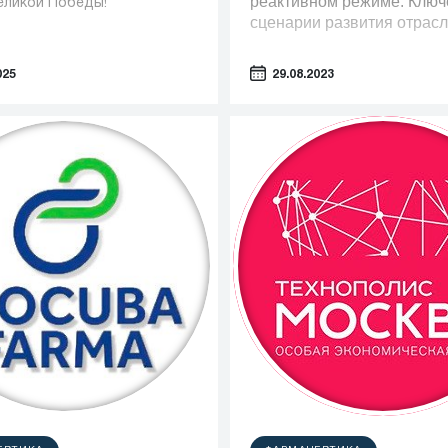
реактивном режиме. Клю
еликой Победы!
сценарии развития отрасл
025
29.08.2023