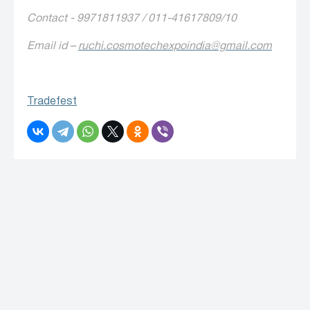
Contact - 9971811937 / 011-41617809/10
Email id –
ruchi.cosmotechexpoindia@gmail.com
Tradefest