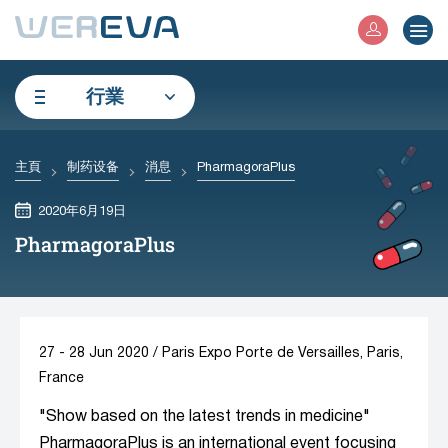
行業
主頁
制药设备
消息
PharmagoraPlus
2020年6月19日
PharmagoraPlus
27 - 28 Jun 2020 / Paris Expo Porte de Versailles, Paris,
France
"Show based on the latest trends in medicine"
PharmagoraPlus is an international event focusing