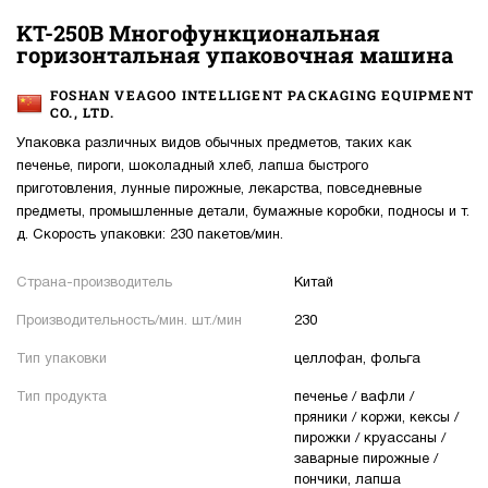
KT-250B Многофункциональная
горизонтальная упаковочная машина
FOSHAN VEAGOO INTELLIGENT PACKAGING EQUIPMENT
CO., LTD.
Упаковка различных видов обычных предметов, таких как
печенье, пироги, шоколадный хлеб, лапша быстрого
приготовления, лунные пирожные, лекарства, повседневные
предметы, промышленные детали, бумажные коробки, подносы и т.
д. Скорость упаковки: 230 пакетов/мин.
Страна-производитель
Китай
Производительность/мин. шт./мин
230
Тип упаковки
целлофан, фольга
Тип продукта
печенье / вафли /
пряники / коржи, кексы /
пирожки / круассаны /
заварные пирожные /
пончики, лапша