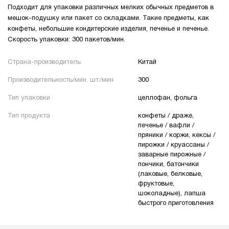
Подходит для упаковки различных мелких обычных предметов в
мешок-подушку или пакет со складками. Такие предметы, как
конфеты, небольшие кондитерские изделия, печенье и печенье.
Скорость упаковки: 300 пакетов/мин.
Страна-производитель
Китай
Производительность/мин. шт./мин
300
Тип упаковки
целлофан, фольга
Тип продукта
конфеты / драже,
печенье / вафли /
пряники / коржи, кексы /
пирожки / круассаны /
заварные пирожные /
пончики, батончики
(лаковые, белковые,
фруктовые,
шоколадные), лапша
быстрого приготовления