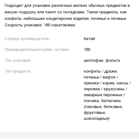
Подходит для упаковки различных мелких обычных предметов в
мешок-подушку или пакет со складками. Такие предметы, как
конфеты, небольшие кондитерские изделия, печенье и печенье.
Скорость упаковки: 180 пакетов/мин.
Страна-производитель
Китай
Производительность/мин. шт./мин
180
Тип упаковки
целлофан, фольга
Тип продукта
конфеты / драже,
печенье / вафли /
пряники / коржи, кексы /
пирожки / круассаны /
заварные пирожные /
пончики, батончики
(лаковые, белковые,
фруктовые,
шоколадные)