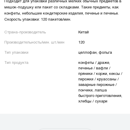
Подходит для упаковки различных мелких обычных предметов в
мешок-подушку или пакет со складками. Такие предметы, как
конфеты, небольшие кондитерские изделия, печенье и печенье.
Скорость упаковки: 120 пакетов/мин.
Страна-производитель
Китай
Производительность/мин. шт./мин
120
Тип упаковки
целлофан, фольга
Тип продукта
конфеты / драже,
печенье / вафли /
пряники / коржи, кексы /
пирожки / круассаны /
заварные пирожные /
пончики, лапша
быстрого приготовления,
хлебцы / сухари