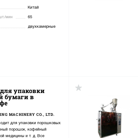
Китай
шт./мин
65
двухкамерные
 для упаковки
й бумаги в
офе
ING MACHINERY CO., LTD.
одит для упаковки порошковых
йный порошок, кофейный
й медицины и т. д. Все