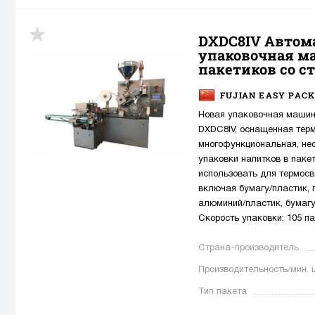
DXDC8IV Автом
упаковочная м
пакетиков со с
FUJIAN EASY PACK
Новая упаковочная машин
DXDC8IV, оснащенная тер
многофункциональная, не
упаковки напитков в пак
использовать для термосв
включая бумагу/пластик, 
алюминий/пластик, бумагу
Скорость упаковки: 105 па
Страна-производитель
Производительность/мин. 
Тип пакета