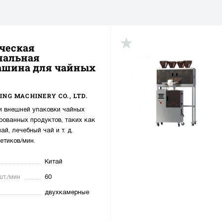
ческая
нальная
ашина для чайных
ING MACHINERY CO., LTD.
и внешней упаковки чайных
рованных продуктов, таких как
ай, лечебный чай и т. д.
етиков/мин.
Китай
шт./мин
60
двухкамерные