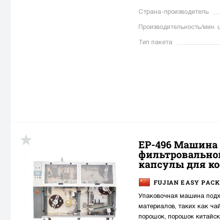
Страна-производитель
Производительность/мин. 
Тип пакета
EP-496 Машина
фильтровально
капсулы для к
FUJIAN EASY PACK
Упаковочная машина подх
материалов, таких как ча
порошок, порошок китайско