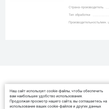
Страна-производитель
Тип обработки
Производительность/мин. 
Каталог
Обзоры
Наш сайт использует cookie-файлы, чтобы обеспечить
вам наибольшее удобство использования.
© 2026 Equipment Vita Analytics |
Пользовательское сог
Продолжая просмотр нашего сайта, вы соглашаетесь на
использование ваших cookie-файлов и других данных