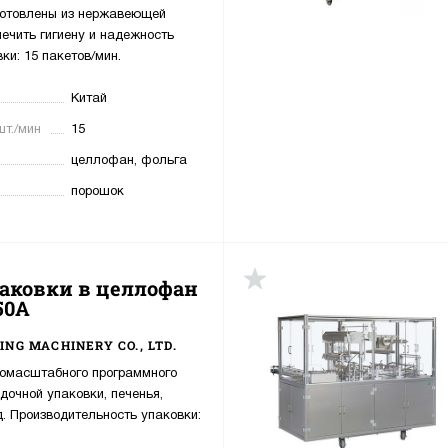
готовлены из нержавеющей
печить гигиену и надежность
ки: 15 пакетов/мин.
Китай
шт./мин
15
целлофан, фольга
порошок
аковки в целлофан
up
50A
ING MACHINERY CO., LTD.
номасштабного программного
дочной упаковки, печенья,
 д. Производительность упаковки: