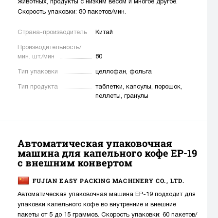
животных, продукты с низким весом и многое другое.
Скорость упаковки: 80 пакетов/мин.
Страна-производитель
Китай
Производительность/
мин. шт./мин
80
Тип упаковки
целлофан, фольга
Тип продукта
таблетки, капсулы, порошок,
пеллеты, гранулы
Автоматическая упаковочная
машина для капельного кофе EP-19
с внешним конвертом
FUJIAN EASY PACKING MACHINERY CO., LTD.
Автоматическая упаковочная машина EP-19 подходит для
упаковки капельного кофе во внутренние и внешние
пакеты от 5 до 15 граммов. Скорость упаковки: 60 пакетов/