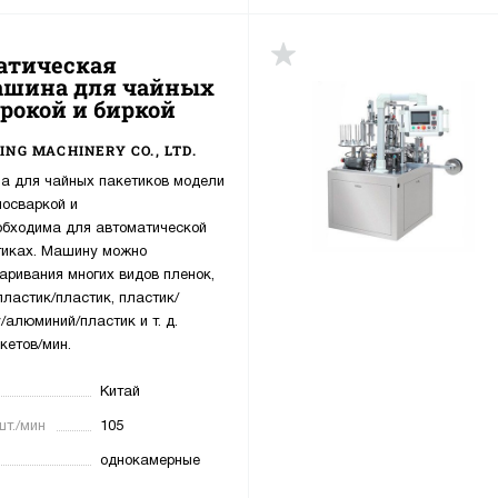
атическая
ашина для чайных
трокой и биркой
ING MACHINERY CO., LTD.
а для чайных пакетиков модели
мосваркой и
обходима для автоматической
етиках. Машину можно
аривания многих видов пленок,
пластик/пластик, пластик/
/алюминий/пластик и т. д.
кетов/мин.
Китай
шт./мин
105
однокамерные