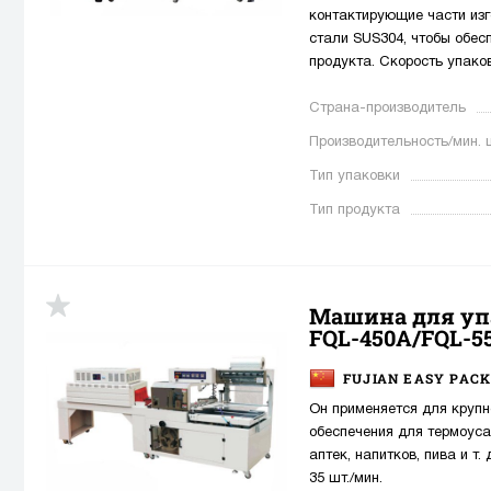
контактирующие части из
стали SUS304, чтобы обес
продукта. Скорость упаков
Страна-производитель
Производительность/мин. 
Тип упаковки
Тип продукта
Машина для уп
up
FQL-450A/FQL-5
FUJIAN EASY PACK
Он применяется для круп
обеспечения для термоуса
аптек, напитков, пива и т.
35 шт./мин.