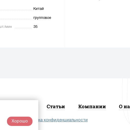
Китай
групповое
шт./мин
35
Новости
Статьи
Компании
О на
лашение
|
Политика конфиденциальности
Хорошо