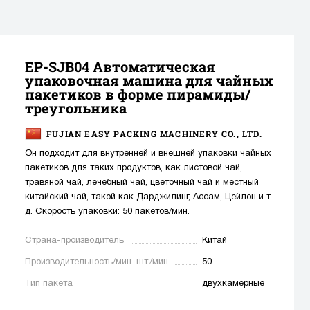
EP-SJB04 Автоматическая
упаковочная машина для чайных
пакетиков в форме пирамиды/
треугольника
FUJIAN EASY PACKING MACHINERY CO., LTD.
Он подходит для внутренней и внешней упаковки чайных
пакетиков для таких продуктов, как листовой чай,
травяной чай, лечебный чай, цветочный чай и местный
китайский чай, такой как Дарджилинг, Ассам, Цейлон и т.
д. Скорость упаковки: 50 пакетов/мин.
Страна-производитель
Китай
Производительность/мин. шт./мин
50
Тип пакета
двухкамерные