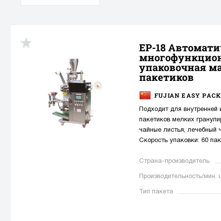
EP-18 Автомати
многофункцио
упаковочная м
пакетиков
FUJIAN EASY PACK
Подходит для внутренней 
пакетиков мелких гранули
чайные листья, лечебный ч
Скорость упаковки: 60 пак
Страна-производитель
Производительность/мин. 
Тип пакета