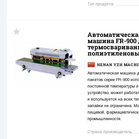
Тип продукта
Автоматическа
машина FR-900
термосвариван
полиэтиленовы
HENAN YZH MACHIN
Автоматическая машина д
пакетов серии FR-900 исп
постоянной температуры и
устройство, может работа
и используется на всех т
запайки не ограничена. 
пищевой, фармацевтическо
промышленности.
Страна-производитель