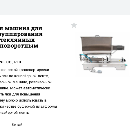
я машина для
группирования
стеклянных
с поворотным
E CO.,LTD
атической транспортировки
ылок по конвейерной ленте,
вочной машине, разливочной
шине. Может автоматически
утылки для повышения
ину можно использовать в
в качестве буферной платформы
нвейерной ленты.
Китай