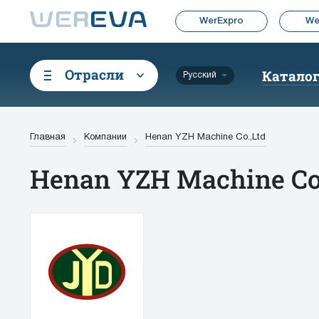
WerExpro
We
Отрасли
Катало
Русский
Главная
Компании
Henan YZH Machine Co.,Ltd
Henan YZH Machine Co.