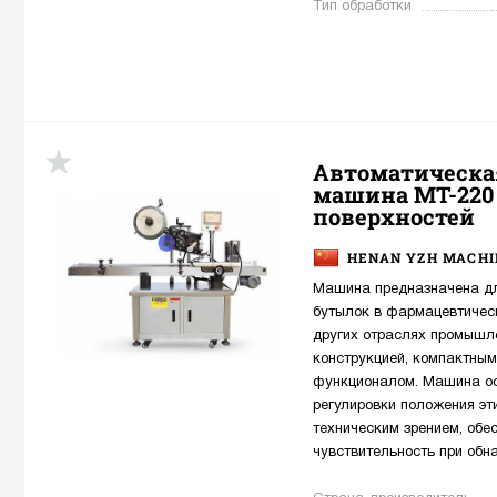
Тип обработки
Автоматическа
машина MT-220
поверхностей
HENAN YZH MACHIN
Машина предназначена дл
бутылок в фармацевтическ
других отраслях промышле
конструкцией, компактны
функционалом. Машина о
регулировки положения эт
техническим зрением, об
чувствительность при обна