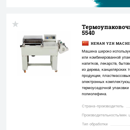
Термоупаковоч
5540
HENAN YZH MACHIN
Машина широко использует
или комбинированной упак
напитков, лекарств, бытов
из дерева, канцелярских 
продукции, пластмассовых
электронных комплектующи
термоусадочной упаковки 
полиолефина.
Страна-производитель
Производительность/мин. 
Тип обработки