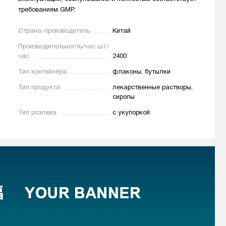
требованиям GMP.
Страна-производитель
Китай
Производительность/час шт./
час
2400
Тип контейнера
флаконы, бутылки
Тип продукта
лекарственные растворы,
сиропы
Тип розлива
с укупоркой