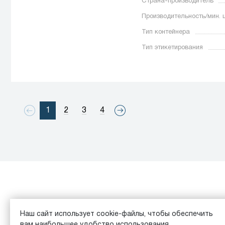
Страна-производитель
Производительность/мин. 
Тип контейнера
Тип этикетирования
1
2
3
4
Каталог
Обзоры
Наш сайт использует cookie-файлы, чтобы обеспечить
вам наибольшее удобство использования.