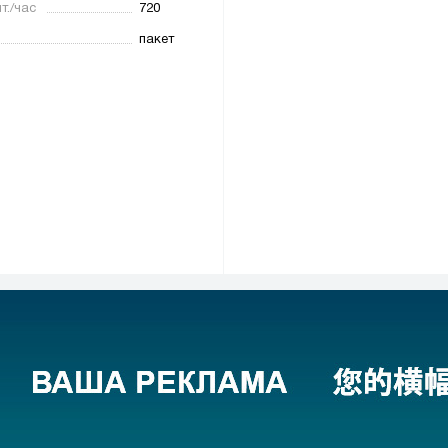
т./час
720
пакет