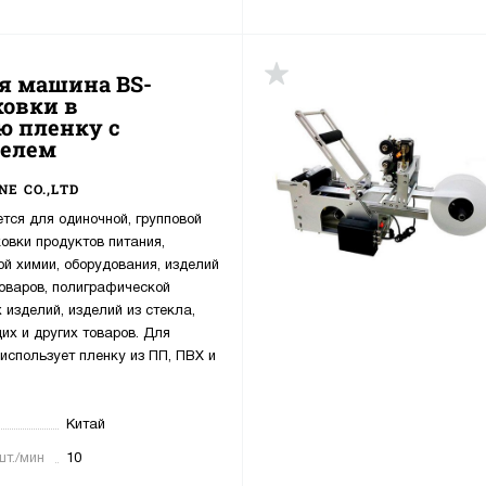
я машина BS-
ковки в
ю пленку с
нелем
E CO.,LTD
ся для одиночной, групповой
овки продуктов питания,
ой химии, оборудования, изделий
товаров, полиграфической
 изделий, изделий из стекла,
х и других товаров. Для
использует пленку из ПП, ПВХ и
Китай
шт./мин
10