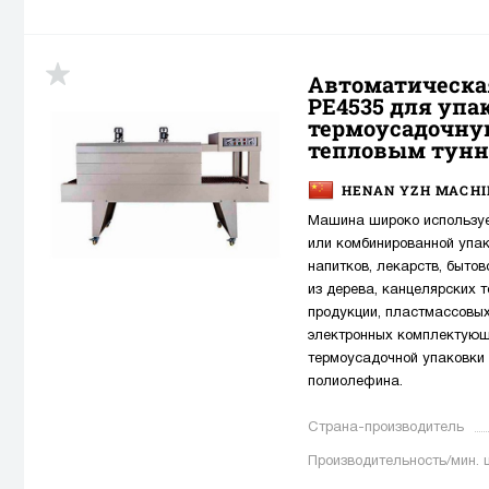
Автоматическа
PE4535 для упа
термоусадочну
тепловым тун
HENAN YZH MACHIN
Машина широко использует
или комбинированной упак
напитков, лекарств, бытов
из дерева, канцелярских 
продукции, пластмассовых
электронных комплектующи
термоусадочной упаковки 
полиолефина.
Страна-производитель
Производительность/мин. 