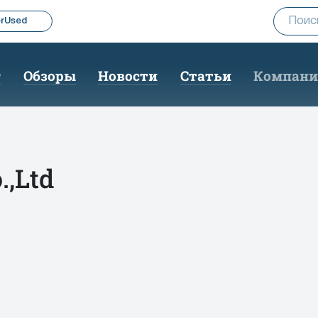
rUsed
г
Обзоры
Новости
Статьи
Компан
,Ltd