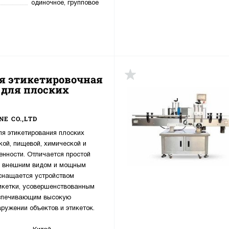
одиночное, групповое
я этикетировочная
 для плоских
E CO.,LTD
я этикетирования плоских
ой, пищевой, химической и
нности. Отличается простой
м внешним видом и мощным
снащается устройством
икетки, усовершенствованным
еспечивающим высокую
ружении объектов и этикеток.