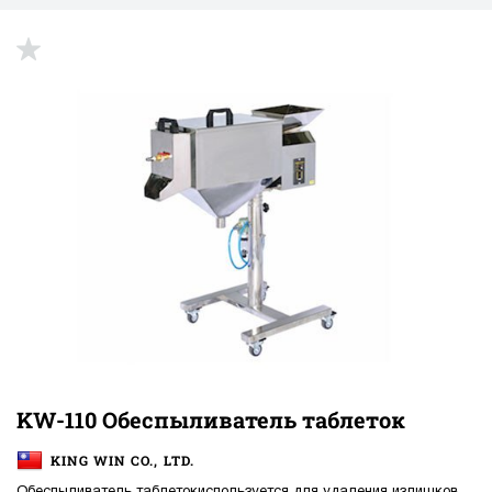
KW-110 Обеспыливатель таблеток
KING WIN CO., LTD.
Обеспыливатель таблетокиспользуется для удаления излишков