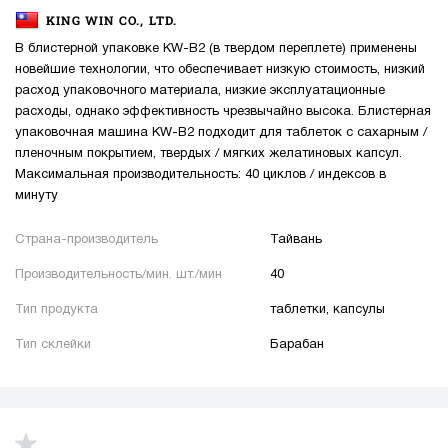
KING WIN CO., LTD.
В блистерной упаковке KW-B2 (в твердом переплете) применены
новейшие технологии, что обеспечивает низкую стоимость, низкий
расход упаковочного материала, низкие эксплуатационные
расходы, однако эффективность чрезвычайно высока. Блистерная
упаковочная машина KW-B2 подходит для таблеток с сахарным /
пленочным покрытием, твердых / мягких желатиновых капсул.
Максимальная производительность: 40 циклов / индексов в
минуту
Страна-производитель
Тайвань
Производительность/мин. шт./мин
40
Тип продукта
таблетки, капсулы
Тип склейки
Барабан