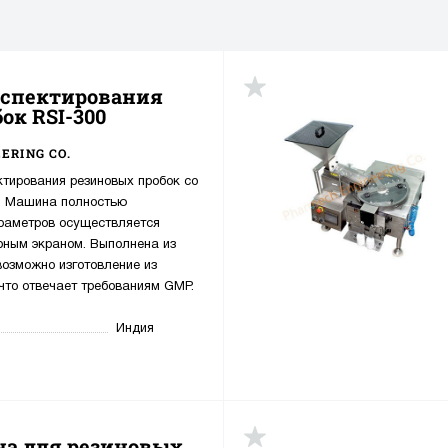
спектирования
ок RSI-300
ERING CO.
тирования резиновых пробок со
с. Машина полностью
араметров осуществляется
рным экраном. Выполнена из
озможно изготовление из
что отвечает требованиям GMP.
Индия
а для резиновых