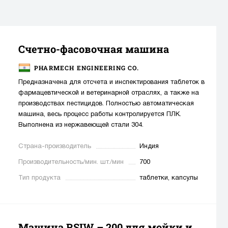
Счетно-фасовочная машина
PHARMECH ENGINEERING CO.
Предназначена для отсчета и инспектирования таблеток в
фармацевтической и ветеринарной отраслях, а также на
производствах пестицидов. Полностью автоматическая
машина, весь процесс работы контролируется ПЛК.
Выполнена из нержавеющей стали 304.
Страна-производитель
Индия
Производительность/мин. шт./мин
700
Тип продукта
таблетки, капсулы
Машина RSIW – 200 для мойки и