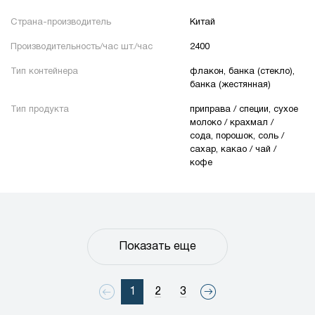
Страна-производитель
Китай
Производительность/час шт./час
2400
Тип контейнера
флакон, банка (стекло),
банка (жестянная)
Тип продукта
приправа / специи, сухое
молоко / крахмал /
сода, порошок, соль /
сахар, какао / чай /
кофе
Показать еще
1
2
3