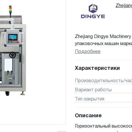
Zhejian
Zhejiang Dingye Machiner
упаковочных машин марки
1991 года. Как один из 
Подробнее
упаковочного оборудова
производственными мощн
Характеристики
строгим управлением и 
серий продукции с более
Производительность/час
выбор.
Вариант работы
Тип закрытия
Описание
Горизонтальный высокос