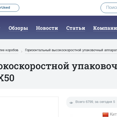
rUsed
г
Обзоры
Новости
Статьи
Компан
тие коробов
Горизонтальный высокоскоростной упаковочный аппарат
окоскоростной упаково
X50
Всего
6799
, за сегодня
5
up
Кит