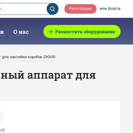
Регистрация
или
Войти
ии
О нас
Разместить оборудование
 для заклейки коробок DKX50
чный аппарат для
ай