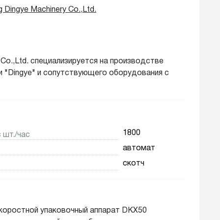
g Dingye Machinery Co.,Ltd.
y Co.,Ltd. специализируется на производстве
 "Dingye" и сопутствующего оборудования с
ведущих отечественных производителей
ния, мы можем похвастаться комплексными
остями, мощным техническим потенциалом,
эффективным обслуживанием. Мы выпускаем 18
 чем 60 типами оборудования, доступного на
1800
 шт./час
автомат
скотч
коростной упаковочный аппарат DKX50