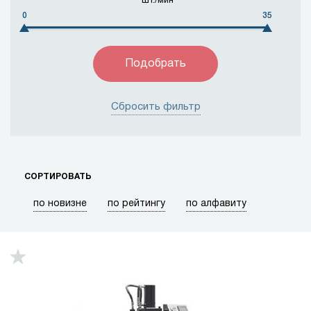
шт./мин
0
35
Объединенные Арабские Эмираты
Пакистан
Россия
Соединенное Королевство
Соединенные Штаты
Таиланд
Тайвань
Турция
Франция
Швейцария
Швеция
Сбросить фильтр
Япония
СОРТИРОВАТЬ
по новизне
по рейтингу
по алфавиту