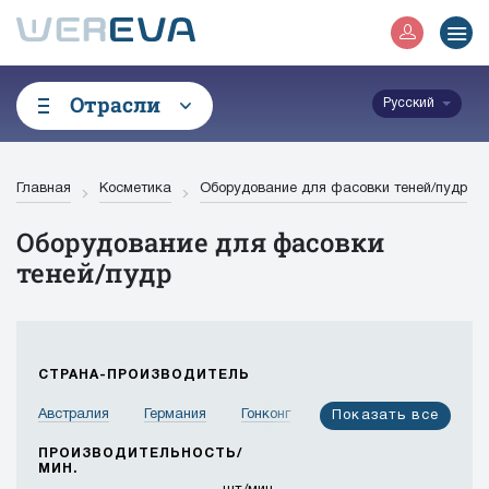
Отрасли
Русский
Главная
Косметика
Оборудование для фасовки теней/пудр
Оборудование для фасовки
теней/пудр
СТРАНА-ПРОИЗВОДИТЕЛЬ
Австралия
Германия
Гонконг
Израиль
Показать все
Индия
Индонезия
Иордания
Испания
ПРОИЗВОДИТЕЛЬНОСТЬ/
МИН.
Италия
Канада
Китай
Корея
Малайзия