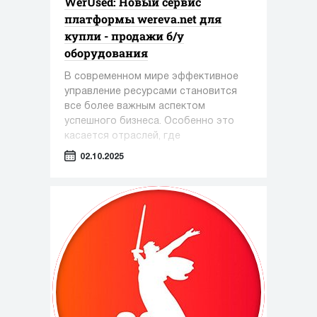
WerUsed: Новый сервис
платформы wereva.net для
купли - продажи б/у
оборудования
В современном мире эффективное
управление ресурсами становится
все более важным аспектом
успешного бизнеса. Особенно это
касается отраслей, где
оборудование играет ключевую роль
02.10.2025
— таких как фармацевтика,
косметология и пищевая
промышленность.