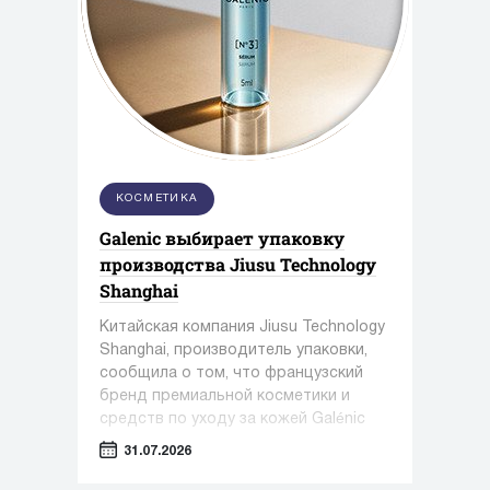
КОСМЕТИКА
Galenic выбирает упаковку
производства Jiusu Technology
Shanghai
Китайская компания Jiusu Technology
Shanghai, производитель упаковки,
сообщила о том, что французский
бренд премиальной косметики и
средств по уходу за кожей Galénic
выбрал высокоточную упаковку для
31.07.2026
сыворотки N°3 VB Serum от Jiusu.