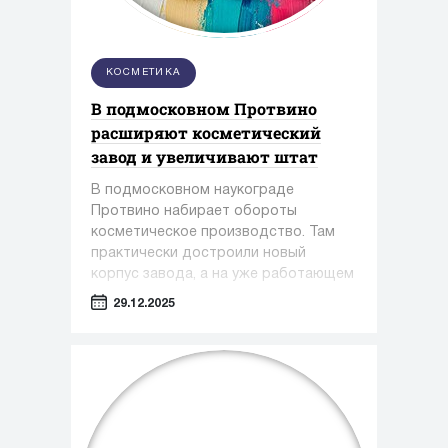
КОСМЕТИКА
В подмосковном Протвино
расширяют косметический
завод и увеличивают штат
В подмосковном наукограде
Протвино набирает обороты
косметическое производство. Там
практически достроили новый
корпус завода, а на уже работающем
предприятии только за этот год
29.12.2025
появилось около 100 новых рабочих
мест.