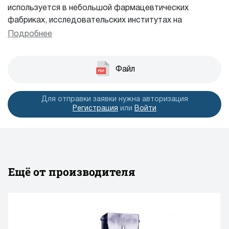
используется в небольшой фармацевтических
фабриках, исследовательских институтах на
фармацевтических заводах, для упаковки товаров
Подробнее
медицинского назначения, пищевых продуктов и т.д.
Файл
Для отправки заявки нужна авторизация
Регистрация
или
Войти
Ещё от производителя