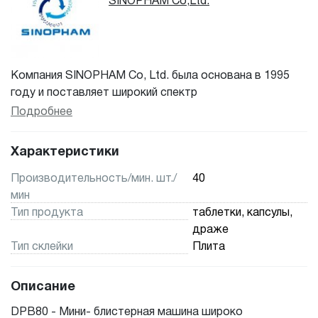
SINOPHAM Co,Ltd.
Компания SINOPHAM Co, Ltd. была основана в 1995
году и поставляет широкий спектр
фармацевтического оборудования, медицинского
Подробнее
оборудования и материалов. Мы поставляем
оборудование различным клиентам и можем
Характеристики
разработать индивидуальные решения в
соответствии с вашими конкретными потребностями.
Производительность/мин. шт./
40
Обладая более чем 20-летним опытом, мы можем
мин
помочь вам получить консультацию по новейшим
Тип продукта
таблетки, капсулы,
технологиям и лучшему оборудованию. Мы можем
драже
найти решения для самых разных задач, поэтому, если
Тип склейки
Плита
вы не нашли чего-то на нашем сайте, не стесняйтесь
обращаться к нам.
Описание
DPB80 - Мини- блистерная машина широко