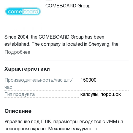
COMEBOARD Group
Since 2004, the COMEBOARD Group has been
established. The company is located in Shenyang, the
core city of the three northeastern provinces of China.
Подробнее
Comboard mainly work on medical apparatus and
instruments. We are a specialized supplier in R&D, sales
Характеристики
and distribution of variety of pharmaceutical, food and
chemical machinery equipment. Such as Tablet press
Производительность/час шт./
150000
Machine, Centrifugal Machine, Capsule Filling Machine,
час
Liquid Filling Machine, Coating Machine, Automatic
Тип продукта
капсулы, порошок
Charging System, Grinder, Stirring Mixer, Drying Machine,
Packaging Machine ETC.
Описание
Управление под ПЛК, параметры вводятся с ИЧМ на
сенсорном экране. Механизм вакуумного