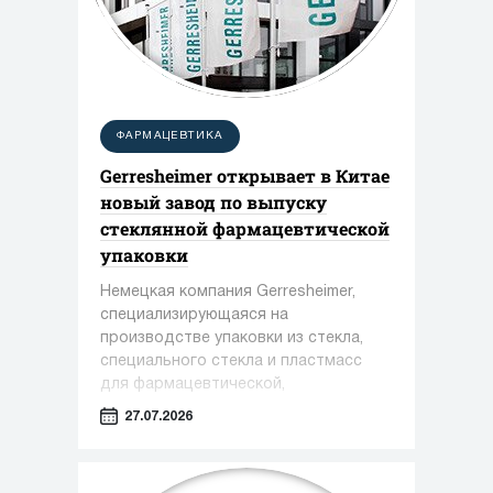
ФАРМАЦЕВТИКА
Gerresheimer открывает в Китае
новый завод по выпуску
стеклянной фармацевтической
упаковки
Немецкая компания Gerresheimer,
специализирующаяся на
производстве упаковки из стекла,
специального стекла и пластмасс
для фармацевтической,
косметической и пищевой
27.07.2026
промышленности, сообщила о вводе
в эксплуатацию нового завода в
Чжэньцзяне (КНР)