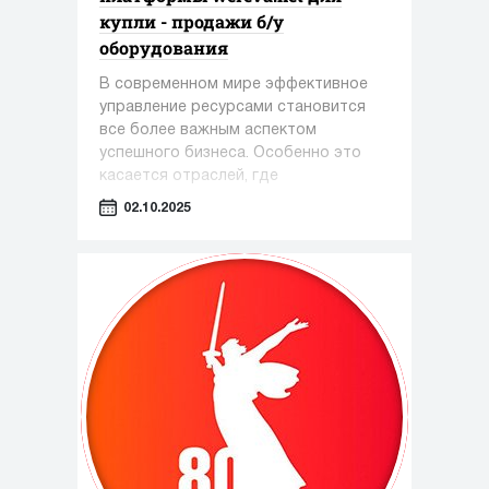
купли - продажи б/у
оборудования
В современном мире эффективное
управление ресурсами становится
все более важным аспектом
успешного бизнеса. Особенно это
касается отраслей, где
оборудование играет ключевую роль
02.10.2025
— таких как фармацевтика,
косметология и пищевая
промышленность.