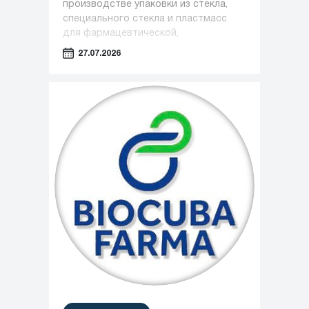
производстве упаковки из стекла,
специального стекла и пластмасс
для фармацевтической,
косметической и пищевой
27.07.2026
промышленности, сообщила о вводе
в эксплуатацию нового завода в
Чжэньцзяне (КНР)