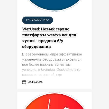
ФАРМАЦЕВТИКА
WerUsed: Новый сервис
платформы wereva.net для
купли - продажи б/у
оборудования
В современном мире эффективное
управление ресурсами становится
все более важным аспектом
успешного бизнеса. Особенно это
касается отраслей, где
оборудование играет ключевую роль
02.10.2025
— таких как фармацевтика,
косметология и пищевая
промышленность.