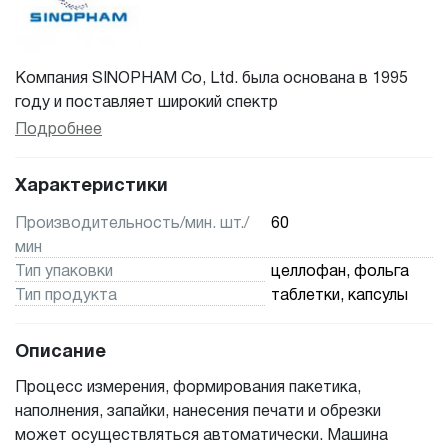
Компания SINOPHAM Co, Ltd. была основана в 1995
году и поставляет широкий спектр
фармацевтического оборудования, медицинского
Подробнее
оборудования и материалов. Мы поставляем
оборудование различным клиентам и можем
Характеристики
разработать индивидуальные решения в
соответствии с вашими конкретными потребностями.
Производительность/мин. шт./
60
Обладая более чем 20-летним опытом, мы можем
мин
помочь вам получить консультацию по новейшим
Тип упаковки
целлофан, фольга
технологиям и лучшему оборудованию. Мы можем
Тип продукта
таблетки, капсулы
найти решения для самых разных задач, поэтому, если
вы не нашли чего-то на нашем сайте, не стесняйтесь
Описание
обращаться к нам.
Процесс измерения, формирования пакетика,
наполнения, запайки, нанесения печати и обрезки
может осуществляться автоматически. Машина