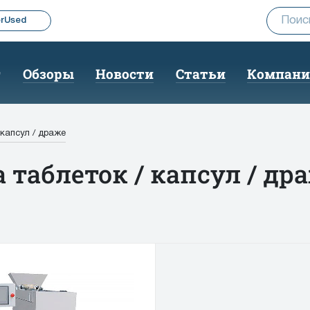
rUsed
г
Обзоры
Новости
Статьи
Компан
 капсул / драже
 таблеток / капсул / др