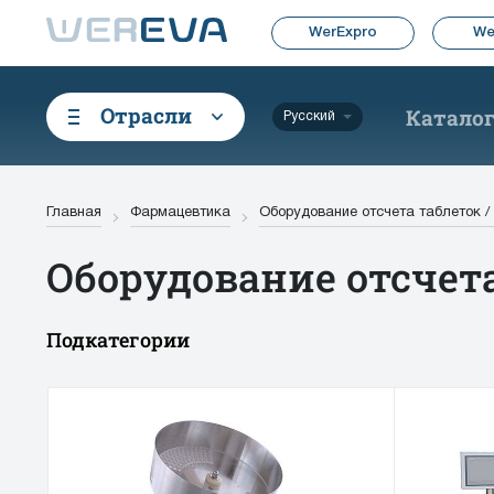
WerExpro
We
Отрасли
Катало
Русский
Главная
Фармацевтика
Оборудование отсчета таблеток /
Оборудование отсчета
Подкатегории