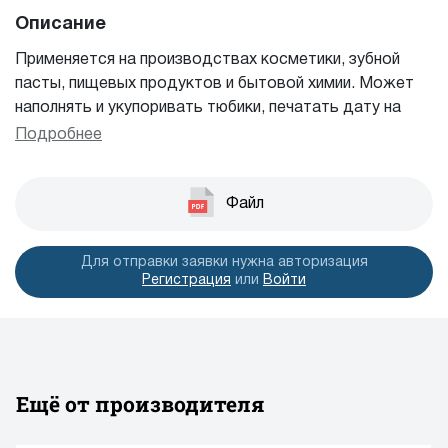
Описание
Применяется на производствах косметики, зубной
пасты, пищевых продуктов и бытовой химии. Может
наполнять и укупоривать тюбики, печатать дату на
тюбиках с производительностью 60 – 100 шт./мин.
Подробнее
Отличается точностью дозирования продукции,
может работать как с невязкими веществами на
основе воды, так и с вязкими гелями, тушью для
Файл
ресниц, помадами, шампунями, сыворотками,
лосьонами и кремами.
Для отправки заявки нужна авторизация
Регистрация
или
Войти
Ещё от производителя