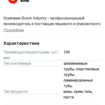
Компания Boom Industry – профессиональный
производитель и поставщик пищевого и упаковочного
оборудования в Китае. В нашей компании имеются
Подробнее
специализированные отделы, специализирующиеся на
обслуживании различных видов продукции, включая
Характеристики
отдел косметического и фармацевтического
пищевого оборудования, отдел производства мягких
Производительность/мин. шт./
100
туб и туб Boom, отдел пищевого оборудования, отдел
мин
литьевых форм и отдел международной торговли
Тип контейнера
алюминиевые
Boom. Будучи членом Китайской ассоциации
трубы, пластиковые
производителей пищевого и упаковочного
трубы,
оборудования и Китайской ассоциации
ламинированные
производителей средств по уходу за полостью рта,
тубы
мы занимаемся разработкой, производством и
Тип продукта
мазь, крем, гель,
продажей пищевого оборудования, упаковочных
паста
машин и сопутствующих материалов.