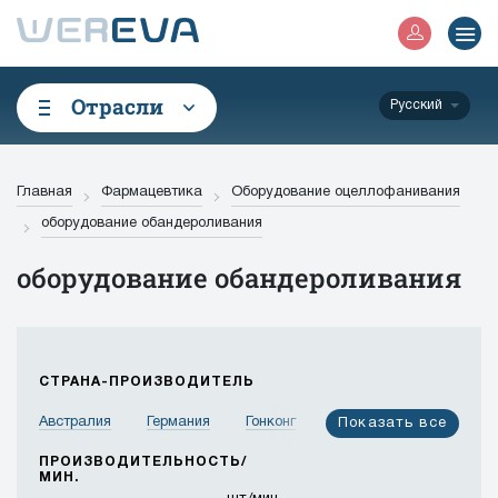
Отрасли
Русский
Главная
Фармацевтика
Оборудование оцеллофанивания
оборудование обандероливания
оборудование обандероливания
СТРАНА-ПРОИЗВОДИТЕЛЬ
Австралия
Германия
Гонконг
Израиль
Показать все
Индия
Индонезия
Иордания
Испания
ПРОИЗВОДИТЕЛЬНОСТЬ/
МИН.
Италия
Канада
Китай
Корея
Малайзия