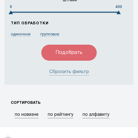
шт./мин
0
400
Объединенные Арабские Эмираты
Пакистан
Россия
Соединенное Королевство
ТИП ОБРАБОТКИ
Соединенные Штаты
Таиланд
Тайвань
одиночное
групповое
Турция
Франция
Швейцария
Швеция
Япония
Сбросить фильтр
СОРТИРОВАТЬ
по новизне
по рейтингу
по алфавиту