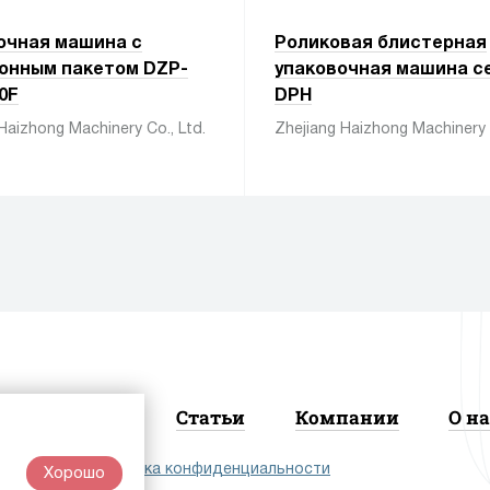
очная машина с
Роликовая блистерная
онным пакетом DZP-
упаковочная машина с
0F
DPH
Haizhong Machinery Co., Ltd.
Zhejiang Haizhong Machinery C
Новости
Статьи
Компании
О на
лашение
|
Политика конфиденциальности
Хорошо