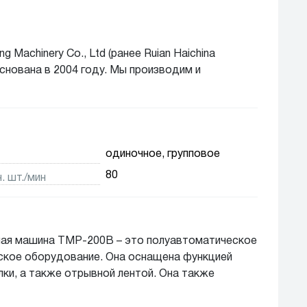
g Machinery Co., Ltd (ранее Ruian Haichina
 основана в 2004 году. Мы производим и
твенное технологическое и упаковочное
мся ведущим поставщиком автоматических
я фармацевтической, косметической,
 и продуктов питания. Основная продукция:
шины для упаковки в целлофановую пленку,
одиночное, групповое
кеты типа «флоу-пак» и упаковочные линии.
80
 шт./мин
ая машина TMP-200B – это полуавтоматическое
ское оборудование. Она оснащена функцией
лки, а также отрывной лентой. Она также
укции и её ценность. Может использоваться с