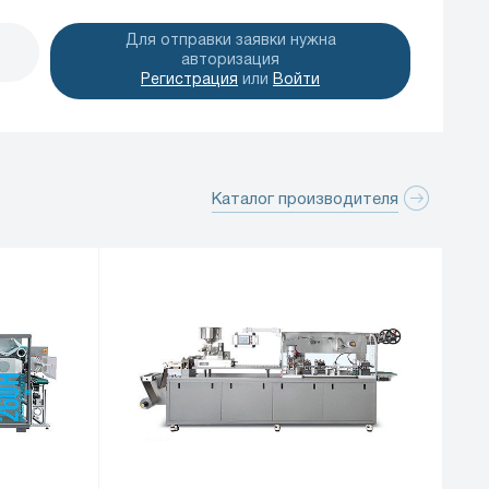
ow Pack, картонажной машиной и т.д.
80 упаковок в минуту.
Для отправки заявки нужна
авторизация
Регистрация
или
Войти
Каталог производителя