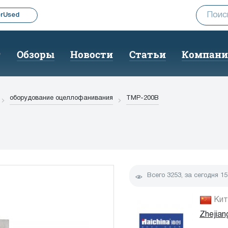
rUsed
г
Обзоры
Новости
Статьи
Компан
оборудование оцеллофанивания
TMP-200B
Всего
3253
, за сегодня
15
up
Кит
Zhejian