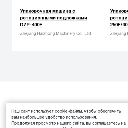
Упаковочная машина с
Упаков
ротационными подложками
ротаци
DZP-400E
250F/40
Zhejiang Haizhong Machinery Co., Ltd.
Zhejiang 
Каталог
Обзоры
Наш сайт использует cookie-файлы, чтобы обеспечить
вам наибольшее удобство использования.
© 2026 Equipment Vita Analytics |
Пользовательское сог
Продолжая просмотр нашего сайта, вы соглашаетесь на