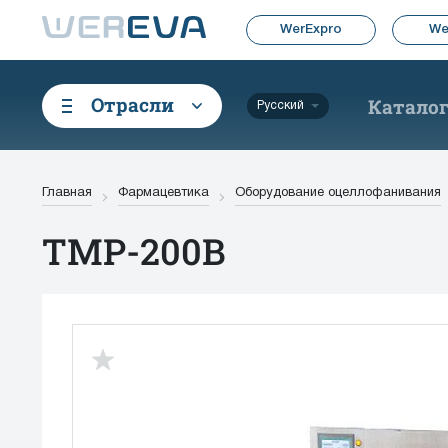
WerExpro
We
Отрасли
Катало
Русский
Главная
Фармацевтика
Оборудование оцеллофанивания
TMP-200B