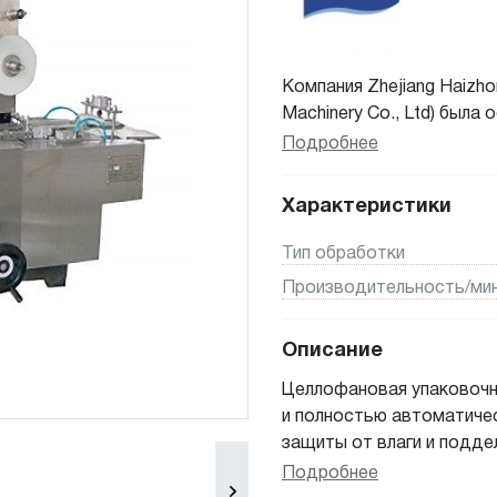
Компания Zhejiang Haizhon
Machinery Co., Ltd) была
поставляем высококачес
Подробнее
оборудование. Мы являе
упаковочных решений дл
Характеристики
потребительских товаров
картонажные машины, ма
Тип обработки
машины для упаковки в па
Производительность/мин.
Описание
Целлофановая упаковочн
и полностью автоматиче
защиты от влаги и подде
повышает качество прод
Подробнее