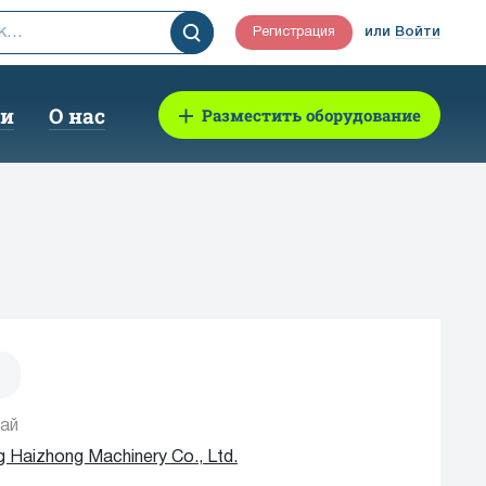
Регистрация
или
Войти
ии
О нас
Разместить оборудование
ай
g Haizhong Machinery Co., Ltd.