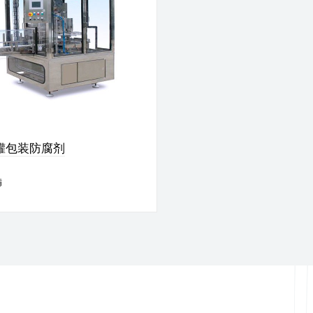
罐包装防腐剂
備