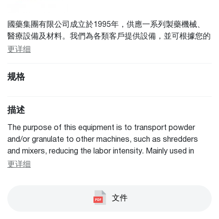
國藥集團有限公司成立於1995年，供應一系列製藥機械、
醫療設備及材料。我們為各類客戶提供設備，並可根據您的
特定需求客製化解決方案。憑藉超過20年的全面專業知識，
更详细
我們能夠為您提供最新技術和最佳設備的建議。我們能夠為
各種類型的問題提供解決方案，因此，如果您在我們網站上
规格
找不到任何信息，請隨時與我們聯繫。
描述
The purpose of this equipment is to transport powder
and/or granulate to other machines, such as shredders
and mixers, reducing the labor intensity. Mainly used in
pharmaceutical and food industry, GMP compliant,
更详细
equipped with stainless steel suction nozzle, hose, PE
filter (or 316L stainless steel filter), compressed air
cleaning devices, pneumatic discharge gate devices and
文件
other components.