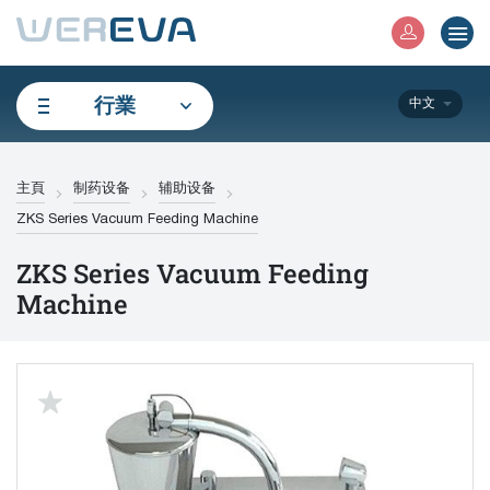
行業
中文
主頁
制药设备
辅助设备
ZKS Series Vacuum Feeding Machine
ZKS Series Vacuum Feeding
Machine
up