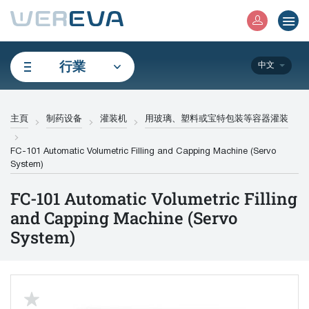
行業
中文
主頁
制药设备
灌装机
用玻璃、塑料或宝特包装等容器灌装
FC-101 Automatic Volumetric Filling and Capping Machine (Servo
System)
FC-101 Automatic Volumetric Filling
and Capping Machine (Servo
System)
up