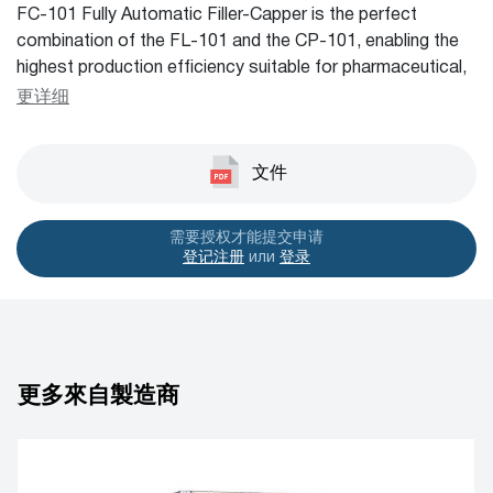
FC-101 Fully Automatic Filler-Capper is the perfect
combination of the FL-101 and the CP-101, enabling the
highest production efficiency suitable for pharmaceutical,
food, cosmetics, petrochemical industries and more. FC-
更详细
101 is your best choice for filling & capping solution. The
servo driven FC-101 Filler-Capper is designed for easy
operations and quick changeover to different products.
文件
需要授权才能提交申请
登记注册
или
登录
更多來自製造商