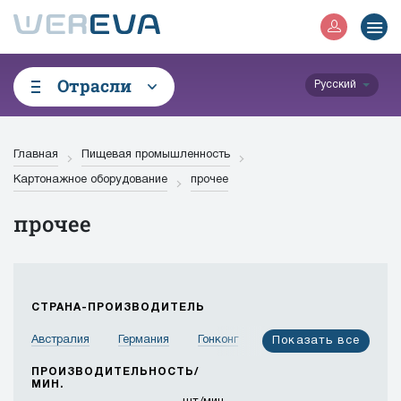
Отрасли
Русский
Главная
Пищевая промышленность
Картонажное оборудование
прочее
прочее
СТРАНА-ПРОИЗВОДИТЕЛЬ
Австралия
Германия
Гонконг
Израиль
Показать все
Индия
Индонезия
Иордания
Испания
ПРОИЗВОДИТЕЛЬНОСТЬ/
МИН.
Италия
Канада
Китай
Корея
Малайзия