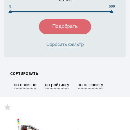
шт./мин
8
600
Объединенные Арабские Эмираты
Пакистан
Россия
Соединенное Королевство
Соединенные Штаты
Таиланд
Тайвань
Турция
Франция
Швейцария
Швеция
Сбросить фильтр
Япония
СОРТИРОВАТЬ
по новизне
по рейтингу
по алфавиту