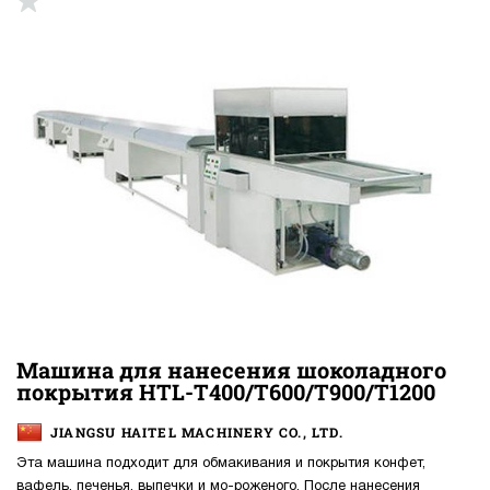
конфеты / драже
жевательная резинка
пищевые продукты
мороженое
шоколад
желатин / мармелад
сэндвич
торты
печенье / вафли / пряники / коржи
кексы / пирожки / круассаны / заварные пирожные /
пончики
зефир/ суфле/ нуга
глазированные сырки
батончики (лаковые, белковые, фруктовые, шоколадные)
фрукты / овощи /салат
лапша быстрого приготовления
хлебцы / сухари
Машина для нанесения шоколадного
хлеб / батон / булка
пицца
сухарики
покрытия HTL-T400/T600/T900/T1200
снеки / чипсы
макароны / спагетти
блинчики
JIANGSU HAITEL MACHINERY CO., LTD.
сухофрукты / мюсли
плавленый сыр
Эта машина подходит для обмакивания и покрытия конфет,
рассыпчатый творог / зерненный творог
вафель, печенья, выпечки и мо-роженого. После нанесения