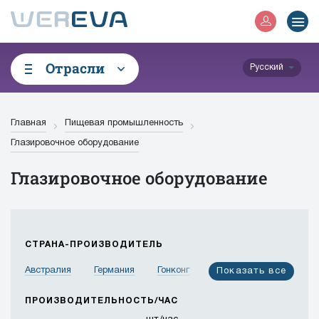
Отрасли
Русский
Главная
Пищевая промышленность
Глазировочное оборудование
Глазировочное оборудование
СТРАНА-ПРОИЗВОДИТЕЛЬ
Австралия
Германия
Гонконг
Израиль
Показать все
Индия
Индонезия
Иордания
Испания
ПРОИЗВОДИТЕЛЬНОСТЬ/ЧАС
Италия
Канада
Китай
Корея
Малайзия