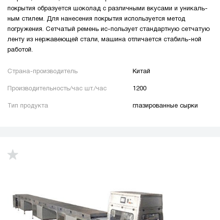
замороженные овощи / ягоды / грибы / фрукты
покрытия образуется шоколад с различными вкусами и уникаль-
ным стилем. Для нанесения покрытия используется метод
котлеты
тофу
лёд
тесто
пресервы
погружения. Сетчатый ремень ис-пользует стандартную сетчатую
блистер
бутылки
флаконы
банки
ленту из нержавеющей стали, машина отличается стабиль-ной
работой.
ПЭТ-бутылки
тубы
пакеты
чашки
стаканы
контейнеры
канистра
лотки
Страна-производитель
Китай
ПЭТ тара
крышка
Производительность/час шт./час
1200
Тип продукта
глазированные сырки