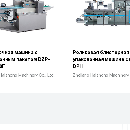
очная машина с
Роликовая блистерная
онным пакетом DZP-
упаковочная машина с
0F
DPH
Haizhong Machinery Co., Ltd.
Zhejiang Haizhong Machinery C