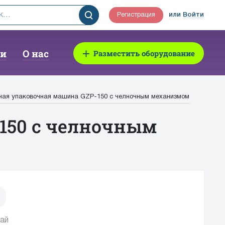
Регистрация
или
Войти
ии
О нас
Разместить оборудование
ная упаковочная машина GZP-150 с челночным механизмом
150 с челночным
ай