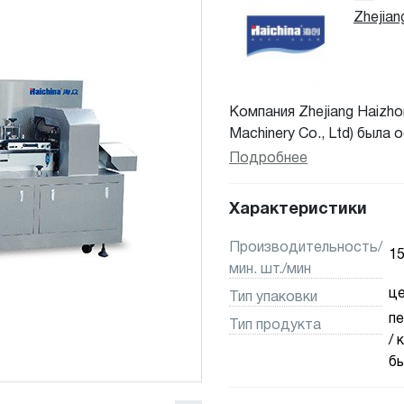
Zhejian
Компания Zhejiang Haizhon
Machinery Co., Ltd) была
поставляем высококачес
Подробнее
оборудование. Мы являе
упаковочных решений дл
Характеристики
потребительских товаров
картонажные машины, ма
Производительность/
1
машины для упаковки в па
мин. шт./мин
ц
Тип упаковки
пе
Тип продукта
/ 
бы