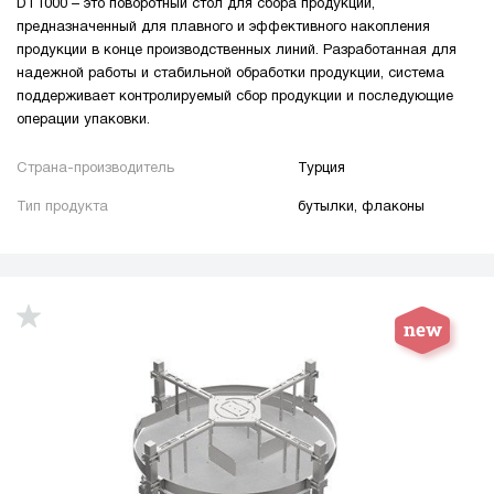
DT1000 – это поворотный стол для сбора продукции,
рассыпчатый творог / зерненный творог
предназначенный для плавного и эффективного накопления
замороженные овощи / ягоды / грибы / фрукты
продукции в конце производственных линий. Разработанная для
надежной работы и стабильной обработки продукции, система
котлеты
тофу
лёд
тесто
пресервы
поддерживает контролируемый сбор продукции и последующие
блистер
бутылки
флаконы
банки
операции упаковки.
ПЭТ-бутылки
тубы
пакеты
чашки
Страна-производитель
Турция
стаканы
контейнеры
канистра
лотки
Тип продукта
бутылки, флаконы
ПЭТ тара
крышка
new
up