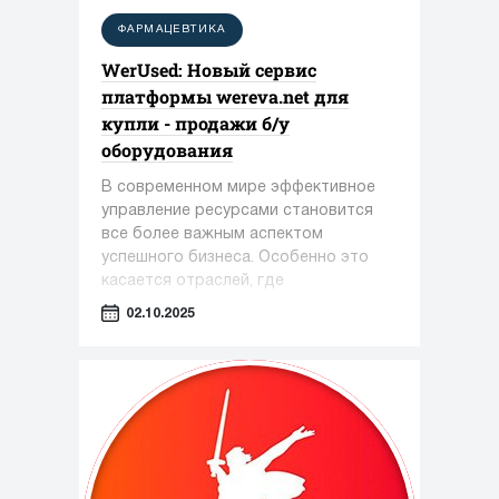
ФАРМАЦЕВТИКА
WerUsed: Новый сервис
платформы wereva.net для
купли - продажи б/у
оборудования
В современном мире эффективное
управление ресурсами становится
все более важным аспектом
успешного бизнеса. Особенно это
касается отраслей, где
оборудование играет ключевую роль
02.10.2025
— таких как фармацевтика,
косметология и пищевая
промышленность.