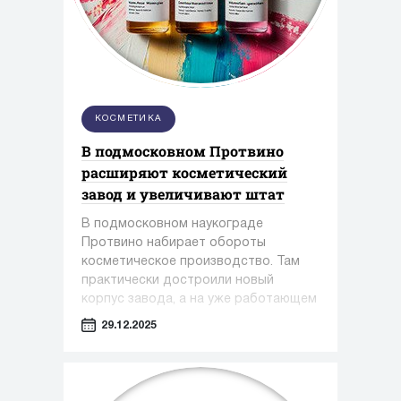
КОСМЕТИКА
В подмосковном Протвино
расширяют косметический
завод и увеличивают штат
В подмосковном наукограде
Протвино набирает обороты
косметическое производство. Там
практически достроили новый
корпус завода, а на уже работающем
предприятии только за этот год
29.12.2025
появилось около 100 новых рабочих
мест.