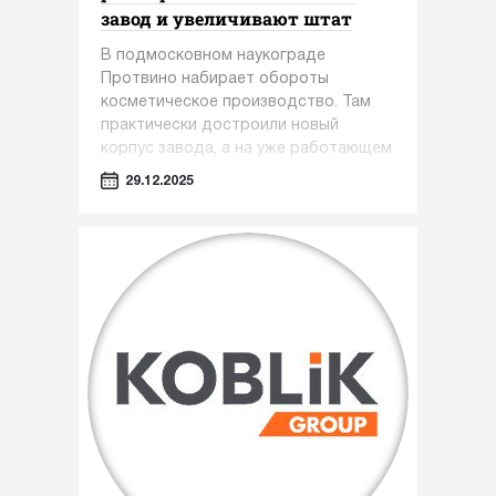
завод и увеличивают штат
В подмосковном наукограде
Протвино набирает обороты
косметическое производство. Там
практически достроили новый
корпус завода, а на уже работающем
предприятии только за этот год
29.12.2025
появилось около 100 новых рабочих
мест.