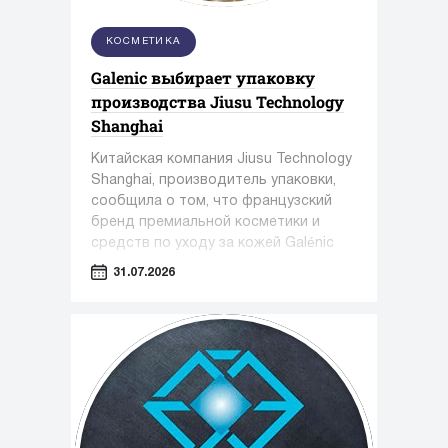
КОСМЕТИКА
Galenic выбирает упаковку
производства Jiusu Technology
Shanghai
Китайская компания Jiusu Technology
Shanghai, производитель упаковки,
сообщила о том, что французский
бренд премиальной косметики и
средств по уходу за кожей Galénic
выбрал высокоточную упаковку для
31.07.2026
сыворотки N°3 VB Serum от Jiusu.