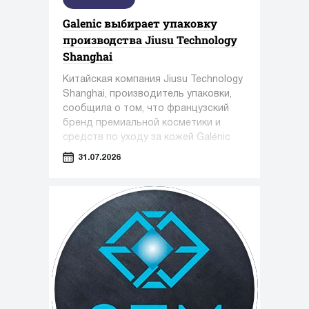
Galenic выбирает упаковку
производства Jiusu Technology
Shanghai
Китайская компания Jiusu Technology
Shanghai, производитель упаковки,
сообщила о том, что французский
бренд премиальной косметики и
средств по уходу за кожей Galénic
выбрал высокоточную упаковку для
31.07.2026
сыворотки N°3 VB Serum от Jiusu.