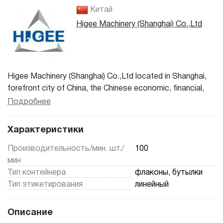
Китай
Higee Machinery (Shanghai) Co.,Ltd
Higee Machinery (Shanghai) Co.,Ltd located in Shanghai,
forefront city of China, the Chinese economic, financial,
trading and shipping center. We are not only proud of high
Подробнее
quality of our machine, but also our excellent customer
service. Our research and development engineers can
Характеристики
make professional solution for the customized machines
according to client’s various requirements in all kind of
Производительность/мин. шт./
100
industries like food and beverage, cosmetics, chemical,
мин
pesticide, information, communication etc.
Тип контейнера
флаконы, бутылки
Тип этикетирования
линейный
Описание