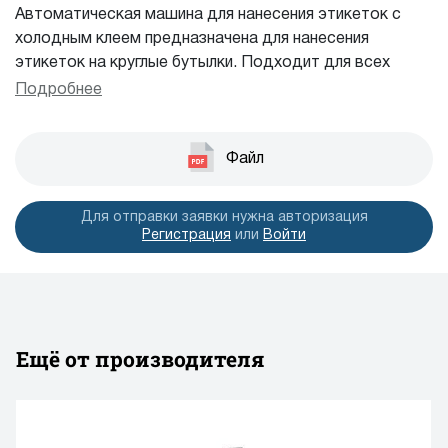
Автоматическая машина для нанесения этикеток с
холодным клеем предназначена для нанесения
этикеток на круглые бутылки. Подходит для всех
видов цилиндрических предметов.
Подробнее
Производительность: 40-100 бут./мин.
Файл
Для отправки заявки нужна авторизация
Регистрация
или
Войти
Ещё от производителя